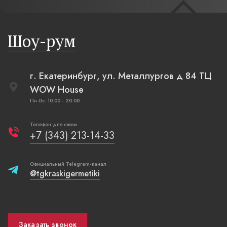
современн
бревенча
русская п
Шоу-рум
плетеные
г. Екатеринбург, ул. Металлургов д 84 ТЦ
WOW House
Пн-Вс: 10:00 - 20:00
Телефон для связи
+7 (343) 213-14-33
Официальный Telegram-канал
@tgkraskigermetiki
Заказать звонок