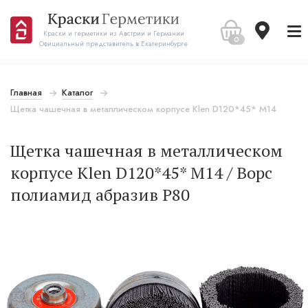
Краски и герметики из Австрии и Германии
0
Официальный представитель в Екатеринбурге
Главная
Каталог
Щетка чашечная в металлическом корпусе Klen D120*45* M14
Щетка чашечная в металлическом
корпусе Klen D120*45* M14 / Ворс
полиамид абразив Р80