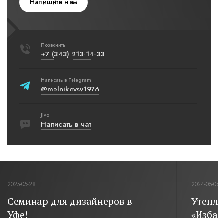
Напишите нам
Позвонить
+7 (343) 213-14-33
Написать в Telegram
@melnikovsv1976
Jivo
Написать в чат
2025-05-28
2024-05-0
Семинар для дизайнеров в
Утепл
Уфе!
«Изба