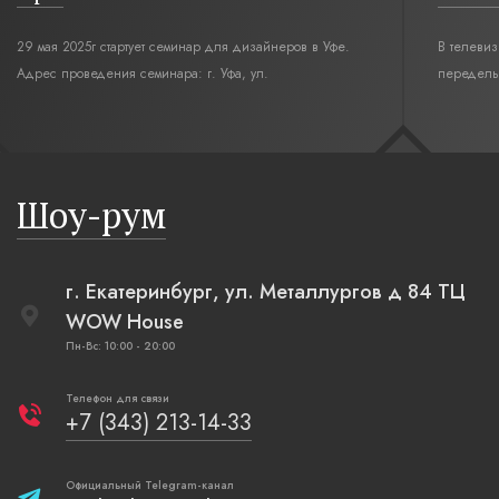
29 мая 2025г стартует семинар для дизайнеров в Уфе.
В телеви
Адрес проведения семинара: г. Уфа, ул.
переделы
Революционная,12. Время начала семинара 10:00.
интерьер
современн
бревенча
русская п
Шоу-рум
плетеные
г. Екатеринбург, ул. Металлургов д 84 ТЦ
WOW House
Пн-Вс: 10:00 - 20:00
Телефон для связи
+7 (343) 213-14-33
Официальный Telegram-канал