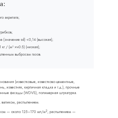
а:
го акрилата;
грибков;
 (значение sd) <0,14 (высокая);
г / (м² ×ч0.5) (низкая);
ышленным выбросам газов.
нования (известковые, известково-цементные,
ь, известняк, кирпичная кладка и т.д.), прочные
онные фасады (WDVS), полимерная штукатурка.
, валиком, распылением.
2
иком — около 125–170 мл/м
, распылением —