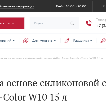
Контактная информация
Пн-Вс: 10:00 - 20:00
Телеф
аталог
+7 (3
нований
Для металла
Герметики
рзина
оваров в корзине:
ска на основе силиконовой смолы Adler Aviva Tirosilc-Color W10 15 л
аша корзина пуста
на основе силиконовой 
c-Color W10 15 л