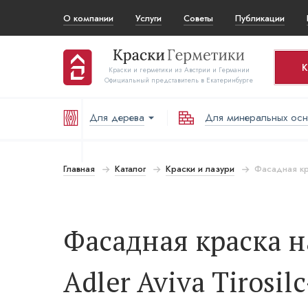
О компании
Услуги
Советы
Публикации
К
Краски и герметики из Австрии и Германии
Официальный представитель в Екатеринбурге
Для дерева
Для минеральных ос
Ко
Т
Главная
Каталог
Краски и лазури
Фасадная кра
В
Фасадная краска 
Adler Aviva Tirosil