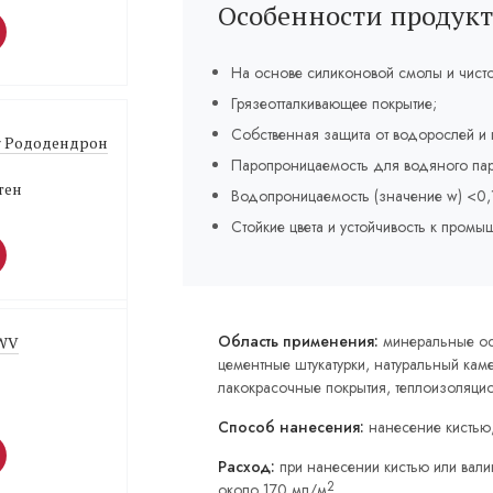
Особенности продукт
На основе силиконовой смолы и чисто
Грязеотталкивающее покрытие;
Собственная защита от водорослей и 
or Рододендрон
Паропроницаемость для водяного пара
тен
Водопроницаемость (значение w) <0,1 к
Стойкие цвета и устойчивость к пром
Область применения:
минеральные ос
 WV
цементные штукатурки, натуральный камен
лакокрасочные покрытия, теплоизоляци
Способ нанесения:
нанесение кистью
Расход:
при нанесении кистью или вал
2
около 170 мл/м
.