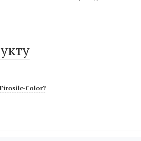
укту
irosilc-Color?