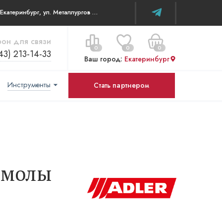
г. Екатеринбург, ул. Металлургов д 84 ТЦ WOW House
он для связи
0
0
0
43) 213-14-33
Ваш город:
Екатеринбург
Инструменты
Стать партнером
Цена за все:
Перейти в корзину
0 ₽
смолы