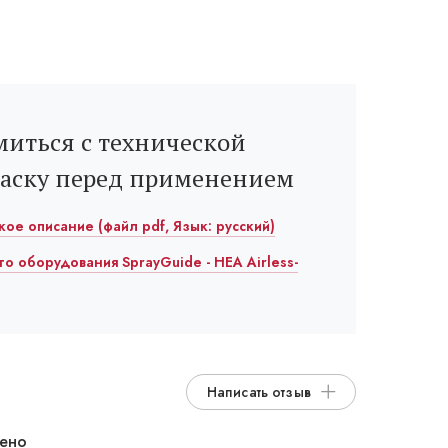
иться с технической
раску перед применением
еское описание (файл pdf, Язык: русский)
го оборудования SprayGuide - HEA Airless-
Написать отзыв
дено