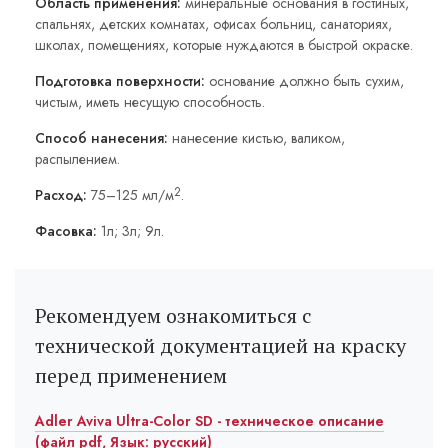
Область применения:
минеральные основания в гостиных,
спальнях, детских комнатах, офисах больниц, санаториях,
школах, помещениях, которые нуждаются в быстрой окраске.
Подготовка поверхности:
основание должно быть сухим,
чистым, иметь несущую способность.
Способ нанесения:
нанесение кистью, валиком,
распылением.
2
Расход:
75–125 мл/м
.
Фасовка:
1л; 3л; 9л.
Рекомендуем ознакомиться с
технической документацией на краску
перед применением
Adler Aviva Ultra-Color SD - техническое описание
(файл pdf, Язык: русский)