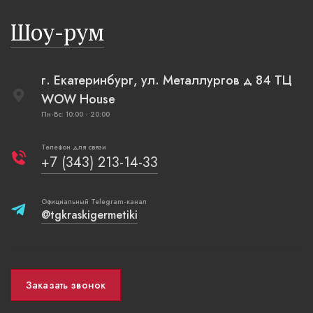
русская п
Шоу-рум
плетеные
г. Екатеринбург, ул. Металлургов д 84 ТЦ
WOW House
Пн-Вс: 10:00 - 20:00
Телефон для связи
+7 (343) 213-14-33
Официальный Telegram-канал
@tgkraskigermetiki
Заказать звонок