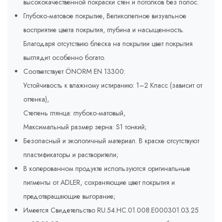
высококачественной покраски стен и потолков без полос.
Глубоко-матовое покрытие, Великолепное визуальное
восприятие цвета покрытия, глубина и насыщенность.
Благодаря отсутствию блеска на покрытии цвет покрытия
выглядит особенно богато.
Соответствует ÖNORM EN 13300:
Устойчивость к влажному истиранию: 1–2 Класс (зависит от
оттенка),
Степень глянца: глубоко-матовый,
Максимальный размер зерна: S1 тонкий;
Безопасный и экологичный материал. В краске отсутствуют
пластификаторы и растворители;
В колерованном продукте используются оригинальные
пигменты от ADLER, сохраняющие цвет покрытия и
предотвращающие выгорание;
Имеется Свидетельство RU.54.HC.01.008.E000301.03.25