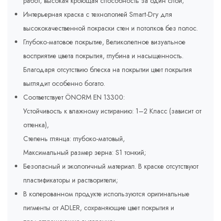
работ; высокая кроющая способность за один слой;
Интерьерная краска с технологией Smart-Dry для
высококачественной покраски стен и потолков без полос.
Глубоко-матовое покрытие, Великолепное визуальное
восприятие цвета покрытия, глубина и насыщенность.
Благодаря отсутствию блеска на покрытии цвет покрытия
выглядит особенно богато.
Соответствует ÖNORM EN 13300:
Устойчивость к влажному истиранию: 1–2 Класс (зависит от
оттенка),
Степень глянца: глубоко-матовый,
Максимальный размер зерна: S1 тонкий;
Безопасный и экологичный материал. В краске отсутствуют
пластификаторы и растворители;
В колерованном продукте используются оригинальные
пигменты от ADLER, сохраняющие цвет покрытия и