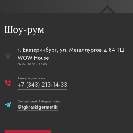
современн
бревенча
русская п
Шоу-рум
плетеные
г. Екатеринбург, ул. Металлургов д 84 ТЦ
WOW House
Пн-Вс: 10:00 - 20:00
Телефон для связи
+7 (343) 213-14-33
Официальный Telegram-канал
@tgkraskigermetiki