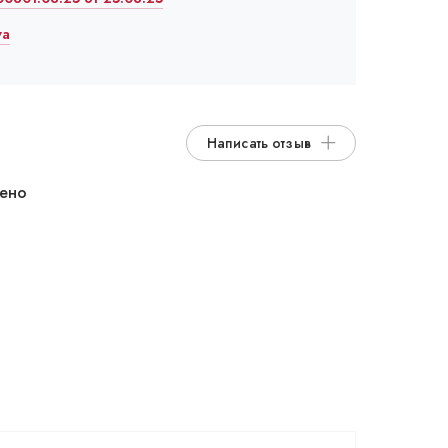
va
Написать отзыв
дено