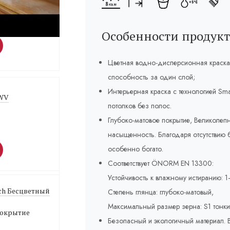
Weiß Белый 1 л
лка
Особенности продукт
Цветная водно-дисперсионная краска
способность за один слой;
Интерьерная краска с технологией Sma
 WV
потолков без полос.
Глубоко-матовое покрытие, Великолепн
насыщенность. Благодаря отсутствию б
особенно богато.
Соответствует ÖNORM EN 13300:
Устойчивость к влажному истиранию: 1–
ich Бесцветный
Степень глянца: глубоко-матовый,
Максимальный размер зерна: S1 тонки
покрытие
Безопасный и экологичный материал. В 