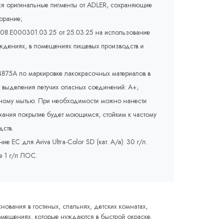
ся оригинальные пигменты от ADLER, сохраняющие
орание;
008.E000301.03.25 от 25.03.25 на использование
еждениях, в помещениях пищевых производств и
875A по маркировке лакокрасочных материалов в
т выделения летучих опасных соединений: A+;
жному мытью. При необходимости можно нанести
сыхания покрытие будет моющимся, стойким к частому
ств.
ЕС для Aviva Ultra-Color SD (кат. A/a): 30 г/л.
е 1 г/л ЛОС.
ования в гостиных, спальнях, детских комнатах,
омещениях, которые нуждаются в быстрой окраске.