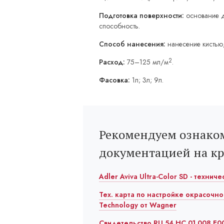
Подготовка поверхности:
основание д
способность.
Способ нанесения:
нанесение кистью
2
Расход:
75–125 мл/м
.
Фасовка:
1л; 3л; 9л.
Рекомендуем ознаком
документацией на к
Adler Aviva Ultra-Color SD - технич
Тех. карта по настройке окрасочно
Technology от Wagner
Свидетельство RU.54.HC.01.008.E00