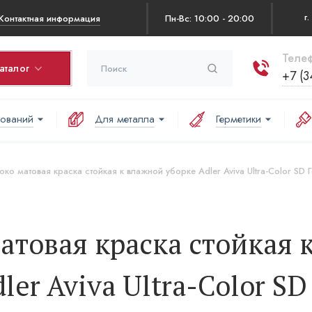
Контактная информация
Пн-Вс: 10:00 - 20:00
Телеф
аталог
+7 (3
нований
Для металла
Герметики
рзина
оваров в корзине:
око матовая краска стойкая к влажной уборке Adler Aviva Ultra-Color SD 
аша корзина пуста
атовая краска стойкая 
er Aviva Ultra-Color SD