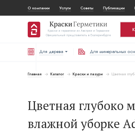
О компании
Услуги
Советы
Публикации
К
Краски и герметики из Австрии и Германии
Официальный представитель в Екатеринбурге
Для дерева
Для минеральных ос
Ко
Т
Главная
Каталог
Краски и лазури
Цветная глуб
В
Цветная глубоко м
влажной уборке Adl