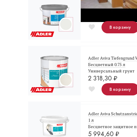
Adler Aviva Terra Ultra-
Белая краска для пото
4 685,10
₽
В корзину
Adler Aviva Tiefengrund
Бесцветный 0.75 л
Универсальный грунт
2 318,30
₽
В корзину
Adler Aviva Schutzanstr
1 л
Бесцветное защитное 
5 994,60
₽