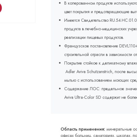
В колерованном продукте используют
цвет покрытия и предотвращающие выг
Имеется Свидетельство RU.54.HC.01.
продукта в лечебно-медицинских учр
реализации пищевых продуктов.
Французское постановление DEVL1104
строительной отрасли в зависимости о
Покрытие стойкое к деликатному вла
Adler Aviva Schutzanstrich, после вы
мытью с использованием моющих сред
Содержание ЛОС: предельное значение 
Aviva Ultra-Color SD содержит не боле
Область применения:
минеральные осн
офисах больниц, санаториях, школах, п