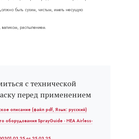
олжно быть сухим, чистым, иметь несущую
, валиком, распылением.
иться с технической
раску перед применением
еское описание (файл pdf, Язык: русский)
го оборудования SprayGuide - HEA Airless-
0301.03.25 от 25.03.25