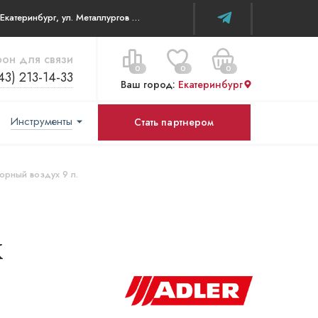
г. Екатеринбург, ул. Металлургов д 84 ТЦ WOW House
он для связи
0
0
0
43) 213-14-33
Ваш город:
Екатеринбург
Инструменты
Стать партнером
Цена за все:
Перейти в корзину
0 ₽
Горный воздух 9 л.
к