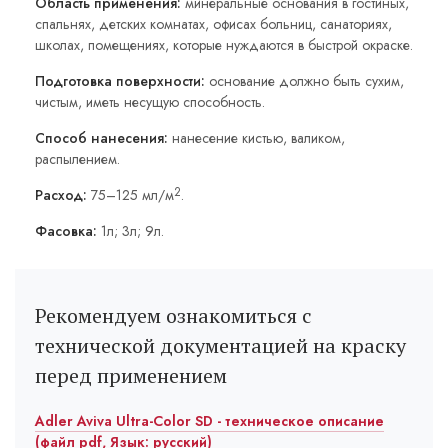
Область применения:
минеральные основания в гостиных,
спальнях, детских комнатах, офисах больниц, санаториях,
школах, помещениях, которые нуждаются в быстрой окраске.
Подготовка поверхности:
основание должно быть сухим,
чистым, иметь несущую способность.
Способ нанесения:
нанесение кистью, валиком,
распылением.
2
Расход:
75–125 мл/м
.
Фасовка:
1л; 3л; 9л.
Рекомендуем ознакомиться с
технической документацией на краску
перед применением
Adler Aviva Ultra-Color SD - техническое описание
(файл pdf, Язык: русский)