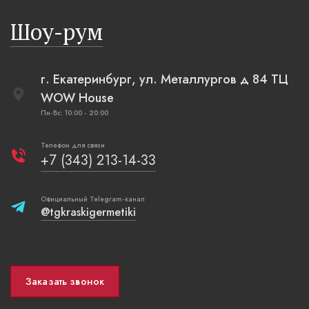
русская п
Шоу-рум
плетеные
г. Екатеринбург, ул. Металлургов д 84 ТЦ
WOW House
Пн-Вс: 10:00 - 20:00
Телефон для связи
+7 (343) 213-14-33
Официальный Telegram-канал
@tgkraskigermetiki
Заказать звонок