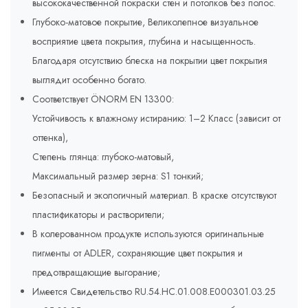
высококачественной покраски стен и потолков без полос.
Глубоко-матовое покрытие, Великолепное визуальное
восприятие цвета покрытия, глубина и насыщенность.
Благодаря отсутствию блеска на покрытии цвет покрытия
выглядит особенно богато.
Соответствует ÖNORM EN 13300:
Устойчивость к влажному истиранию: 1–2 Класс (зависит от
оттенка),
Степень глянца: глубоко-матовый,
Максимальный размер зерна: S1 тонкий;
Безопасный и экологичный материал. В краске отсутствуют
пластификаторы и растворители;
В колерованном продукте используются оригинальные
пигменты от ADLER, сохраняющие цвет покрытия и
предотвращающие выгорание;
Имеется Свидетельство RU.54.HC.01.008.E000301.03.25