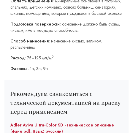
Область применения:
минеральные основания в гостиных,
спальнях, детских комнатах, офисах больниц, санаториях,
школах, помещениях, которые нуждаются в быстрой окраске.
Подготовка поверхности:
основание должно быть сухим,
чистым, иметь несущую способность.
Способ нанесения:
нанесение кистью, валиком,
распылением.
2
Расход:
75–125 мл/м
.
Фасовка:
1л; 3л; 9л.
Рекомендуем ознакомиться с
технической документацией на краску
перед применением
Adler Aviva Ultra-Color SD - техническое описание
(файл pdf, Язык: русский)