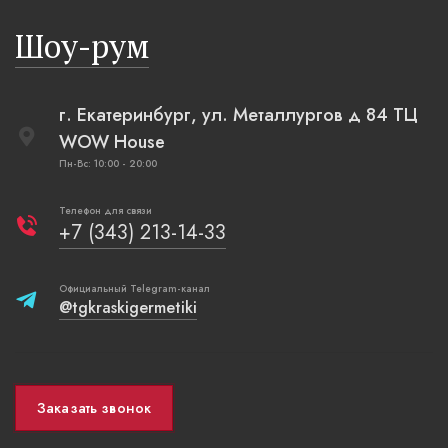
русская п
Шоу-рум
плетеные
г. Екатеринбург, ул. Металлургов д 84 ТЦ
WOW House
Пн-Вс: 10:00 - 20:00
Телефон для связи
+7 (343) 213-14-33
Официальный Telegram-канал
@tgkraskigermetiki
Заказать звонок