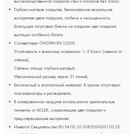
высококачественной покраски стен и потолков без полос.
Глубоко-матовое покрытие, Великолепное визуальное
восприятие цвета покрытия, глубина и насыщенность.
Благодаря отсутствию блеска на покрытии цвет покрытия
выглядит особенно богато.
Соответствует ÖNORM EN 13300:
Устойчивость к влажному истиранию: 1–2 Класс (зависит от
оттенка),
Степень глянца: глубоко-матовый,
Максимальный размер зерна: S1 тонкий;
Безопасный и экологичный материал. В краске отсутствуют
пластификаторы и растворители;
В колерованном продукте используются оригинальные
пигменты от ADLER, сохраняющие цвет покрытия и
предотвращающие выгорание;
Имеется Свидетельство RU.54.HC.01.008.E000301.03.25