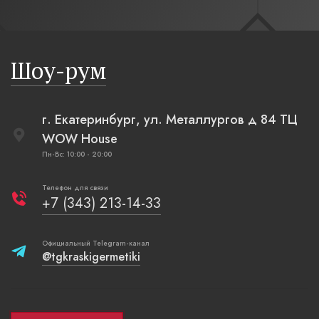
современн
бревенча
русская п
Шоу-рум
плетеные
г. Екатеринбург, ул. Металлургов д 84 ТЦ
WOW House
Пн-Вс: 10:00 - 20:00
Телефон для связи
+7 (343) 213-14-33
Официальный Telegram-канал
@tgkraskigermetiki