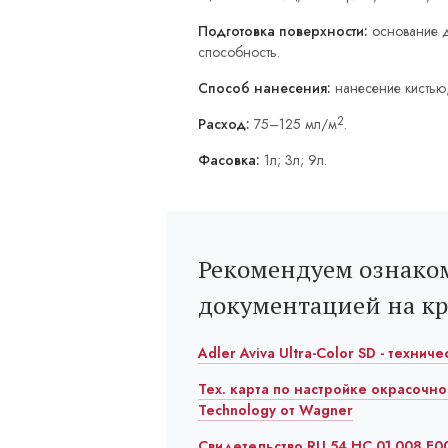
Подготовка поверхности:
основание д
способность.
Способ нанесения:
нанесение кистью
2
Расход:
75–125 мл/м
.
Фасовка:
1л; 3л; 9л.
Рекомендуем ознаком
документацией на к
Adler Aviva Ultra-Color SD - технич
Тех. карта по настройке окрасочно
Technology от Wagner
Свидетельство RU.54.HC.01.008.E00