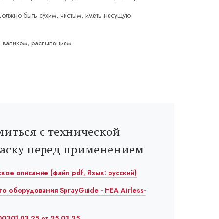
олжно быть сухим, чистым, иметь несущую
, валиком, распылением.
иться с технической
раску перед применением
еское описание (файл pdf, Язык: русский)
го оборудования SprayGuide - HEA Airless-
0301.03.25 от 25.03.25