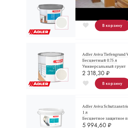
Adler Aviva Terra Ultra-
Белая краска для пото
4 685,10
₽
В корзину
Adler Aviva Tiefengrund
Бесцветный 0.75 л
Универсальный грунт
2 318,30
₽
В корзину
Adler Aviva Schutzanstr
1 л
Бесцветное защитное 
5 994,60
₽