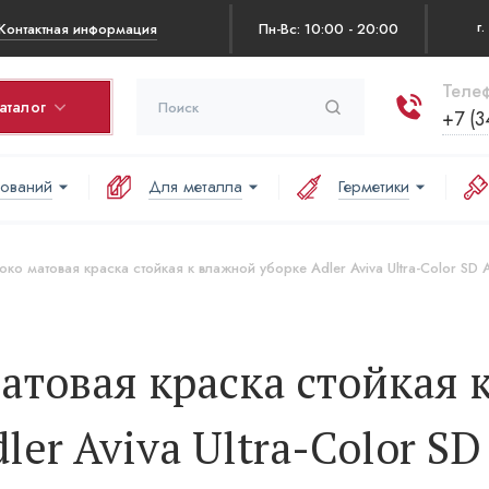
Контактная информация
Пн-Вс: 10:00 - 20:00
Телеф
аталог
+7 (3
нований
Для металла
Герметики
рзина
оваров в корзине:
око матовая краска стойкая к влажной уборке Adler Aviva Ultra-Color SD
аша корзина пуста
атовая краска стойкая 
er Aviva Ultra-Color SD