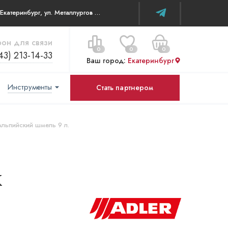
г. Екатеринбург, ул. Металлургов д 84 ТЦ WOW House
он для связи
0
0
0
43) 213-14-33
Ваш город:
Екатеринбург
Инструменты
Стать партнером
Цена за все:
Перейти в корзину
0 ₽
 Альпийский шмель 9 л.
к