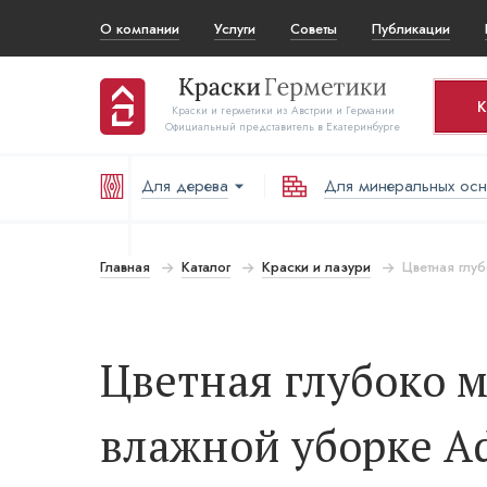
О компании
Услуги
Советы
Публикации
К
Краски и герметики из Австрии и Германии
Официальный представитель в Екатеринбурге
Для дерева
Для минеральных ос
Ко
Т
Главная
Каталог
Краски и лазури
Цветная глуб
В
Цветная глубоко м
влажной уборке Adl