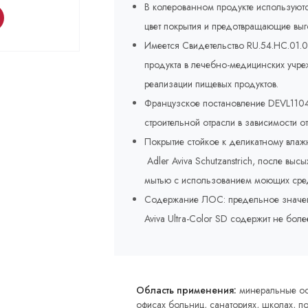
В колерованном продукте используют
цвет покрытия и предотвращающие выг
Имеется Свидетельство RU.54.HC.01.
продукта в лечебно-медицинских учр
реализации пищевых продуктов.
Французское постановление DEVL1104
строительной отрасли в зависимости о
Покрытие стойкое к деликатному вла
Adler Aviva Schutzanstrich, после вы
мытью с использованием моющих сред
Содержание ЛОС: предельное значение 
Aviva Ultra-Color SD содержит не боле
Область применения:
минеральные осн
офисах больниц, санаториях, школах, п