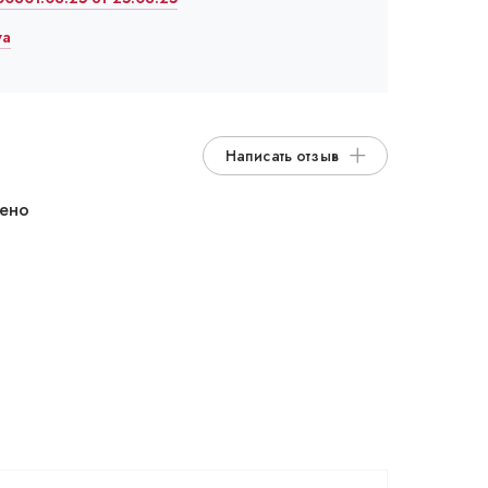
va
Написать отзыв
дено