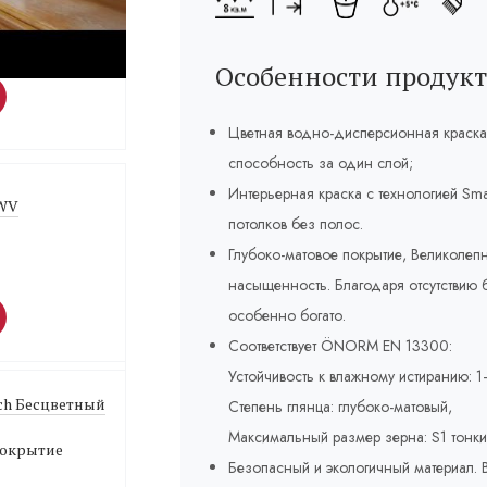
Weiß Белый 1 л
лка
Особенности продукт
Цветная водно-дисперсионная краска
способность за один слой;
Интерьерная краска с технологией Sma
 WV
потолков без полос.
Глубоко-матовое покрытие, Великолепн
насыщенность. Благодаря отсутствию б
особенно богато.
Соответствует ÖNORM EN 13300:
Устойчивость к влажному истиранию: 1–
ich Бесцветный
Степень глянца: глубоко-матовый,
Максимальный размер зерна: S1 тонки
покрытие
Безопасный и экологичный материал. В 