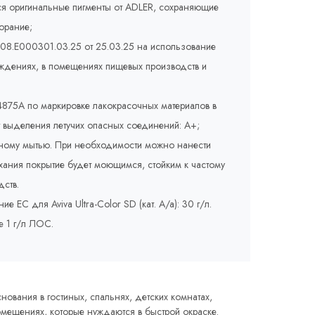
ся оригинальные пигменты от ADLER, сохраняющие
орание;
008.E000301.03.25 от 25.03.25 на использование
еждениях, в помещениях пищевых производств и
875A по маркировке лакокрасочных материалов в
т выделения летучих опасных соединений: A+;
жному мытью. При необходимости можно нанести
сыхания покрытие будет моющимся, стойким к частому
ств.
ЕС для Aviva Ultra-Color SD (кат. A/a): 30 г/л.
е 1 г/л ЛОС.
ования в гостиных, спальнях, детских комнатах,
омещениях, которые нуждаются в быстрой окраске.