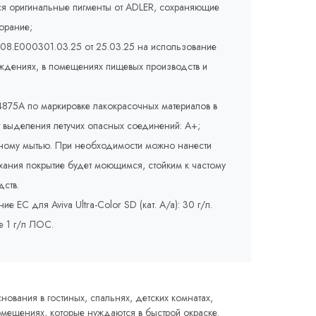
ся оригинальные пигменты от ADLER, сохраняющие
орание;
008.E000301.03.25 от 25.03.25 на использование
еждениях, в помещениях пищевых производств и
875A по маркировке лакокрасочных материалов в
т выделения летучих опасных соединений: A+;
жному мытью. При необходимости можно нанести
сыхания покрытие будет моющимся, стойким к частому
ств.
ЕС для Aviva Ultra-Color SD (кат. A/a): 30 г/л.
е 1 г/л ЛОС.
ования в гостиных, спальнях, детских комнатах,
омещениях, которые нуждаются в быстрой окраске.