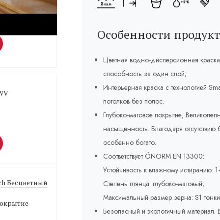
Weiß Белый 1 л
лка
Особенности продукт
Цветная водно-дисперсионная краска
способность за один слой;
Интерьерная краска с технологией Sma
 WV
потолков без полос.
Глубоко-матовое покрытие, Великолепн
насыщенность. Благодаря отсутствию б
особенно богато.
Соответствует ÖNORM EN 13300:
Устойчивость к влажному истиранию: 1–
ich Бесцветный
Степень глянца: глубоко-матовый,
Максимальный размер зерна: S1 тонки
покрытие
Безопасный и экологичный материал. В 