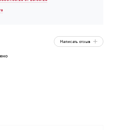
va
Написать отзыв
дено