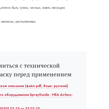
олжно быть сухим, чистым, иметь несущую
, валиком, распылением.
иться с технической
раску перед применением
еское описание (файл pdf, Язык: русский)
го оборудования SprayGuide - HEA Airless-
0301.03.25 от 25.03.25