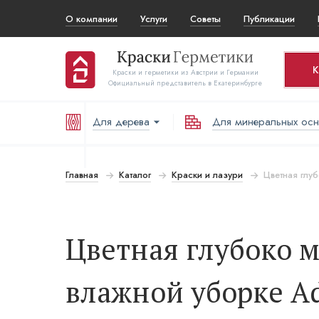
О компании
Услуги
Советы
Публикации
К
Краски и герметики из Австрии и Германии
Официальный представитель в Екатеринбурге
Для дерева
Для минеральных ос
Ко
Т
Главная
Каталог
Краски и лазури
Цветная глуб
В
Цветная глубоко м
влажной уборке Adl