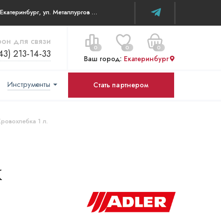
г. Екатеринбург, ул. Металлургов д 84 ТЦ WOW House
он для связи
0
0
0
43) 213-14-33
Ваш город:
Екатеринбург
Инструменты
Стать партнером
Цена за все:
Перейти в корзину
0 ₽
Кровохлебка 1 л.
к