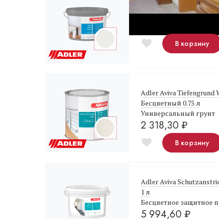
Adler Aviva Terra Ultra-
Белая краска для пото
4 685,10
₽
В корзину
Adler Aviva Tiefengrund
Бесцветный 0.75 л
Универсальный грунт
2 318,30
₽
В корзину
Adler Aviva Schutzanstr
1 л
Бесцветное защитное 
5 994,60
₽