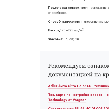
Подготовка поверхности:
основание д
способность.
Способ нанесения:
нанесение кистью
2
Расход:
75–125 мл/м
.
Фасовка:
1л; 3л; 9л.
Рекомендуем ознаком
документацией на к
Adler Aviva Ultra-Color SD - технич
Тех. карта по настройке окрасочно
Technology от Wagner
Свидетельство RU.54.HC.01.008.E00