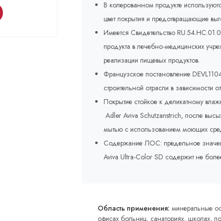
В колерованном продукте используют
цвет покрытия и предотвращающие выг
Имеется Свидетельство RU.54.HC.01.
продукта в лечебно-медицинских учр
реализации пищевых продуктов.
Французское постановление DEVL1104
строительной отрасли в зависимости о
Покрытие стойкое к деликатному вла
Adler Aviva Schutzanstrich, после вы
мытью с использованием моющих сред
Содержание ЛОС: предельное значение 
Aviva Ultra-Color SD содержит не боле
Область применения:
минеральные осн
офисах больниц, санаториях, школах, п