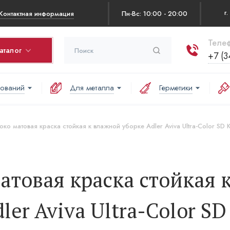
Контактная информация
Пн-Вс: 10:00 - 20:00
Телеф
аталог
+7 (3
нований
Для металла
Герметики
рзина
оваров в корзине:
око матовая краска стойкая к влажной уборке Adler Aviva Ultra-Color SD 
аша корзина пуста
атовая краска стойкая 
er Aviva Ultra-Color SD