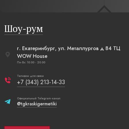
современн
бревенча
русская п
Шоу-рум
плетеные
г. Екатеринбург, ул. Металлургов д 84 ТЦ
WOW House
Пн-Вс: 10:00 - 20:00
Телефон для связи
+7 (343) 213-14-33
Официальный Telegram-канал
@tgkraskigermetiki