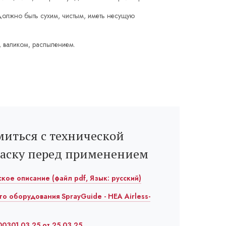
олжно быть сухим, чистым, иметь несущую
, валиком, распылением.
иться с технической
раску перед применением
еское описание (файл pdf, Язык: русский)
го оборудования SprayGuide - HEA Airless-
0301.03.25 от 25.03.25