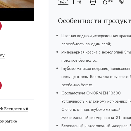
Weiß Белый 1 л
лка
Особенности продукт
Цветная водно-дисперсионная краска
способность за один слой;
Интерьерная краска с технологией Sma
 WV
потолков без полос.
Глубоко-матовое покрытие, Великолепн
насыщенность. Благодаря отсутствию б
особенно богато.
Соответствует ÖNORM EN 13300:
Устойчивость к влажному истиранию: 1–
ich Бесцветный
Степень глянца: глубоко-матовый,
Максимальный размер зерна: S1 тонки
покрытие
Безопасный и экологичный материал. В 