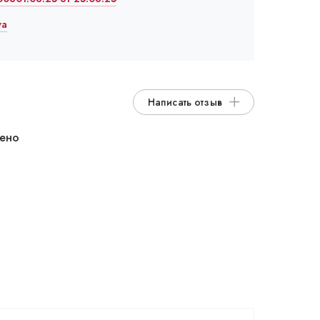
va
Написать отзыв
дено