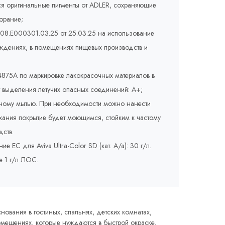
ся оригинальные пигменты от ADLER, сохраняющие
орание;
008.E000301.03.25 от 25.03.25 на использование
еждениях, в помещениях пищевых производств и
875A по маркировке лакокрасочных материалов в
т выделения летучих опасных соединений: A+;
жному мытью. При необходимости можно нанести
сыхания покрытие будет моющимся, стойким к частому
ств.
ЕС для Aviva Ultra-Color SD (кат. A/a): 30 г/л.
е 1 г/л ЛОС.
ования в гостиных, спальнях, детских комнатах,
омещениях, которые нуждаются в быстрой окраске.