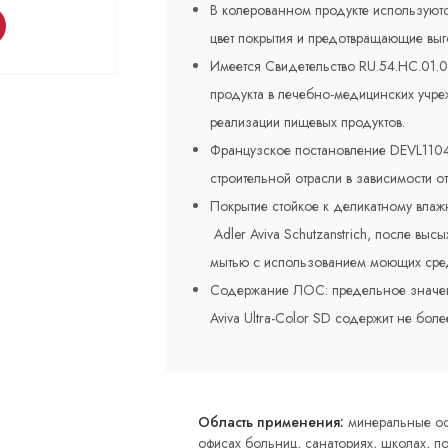
В колерованном продукте используют
цвет покрытия и предотвращающие выг
Имеется Свидетельство RU.54.HC.01.
продукта в лечебно-медицинских учр
реализации пищевых продуктов.
Французское постановление DEVL1104
строительной отрасли в зависимости о
Покрытие стойкое к деликатному вла
Adler Aviva Schutzanstrich, после вы
мытью с использованием моющих сред
Содержание ЛОС: предельное значение 
Aviva Ultra-Color SD содержит не боле
Область применения:
минеральные осн
офисах больниц, санаториях, школах, п