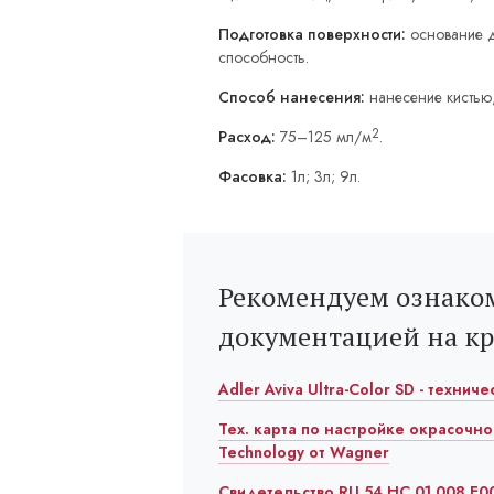
Подготовка поверхности:
основание д
способность.
Способ нанесения:
нанесение кистью
2
Расход:
75–125 мл/м
.
Фасовка:
1л; 3л; 9л.
Рекомендуем ознаком
документацией на к
Adler Aviva Ultra-Color SD - технич
Тех. карта по настройке окрасочно
Technology от Wagner
Свидетельство RU.54.HC.01.008.E00