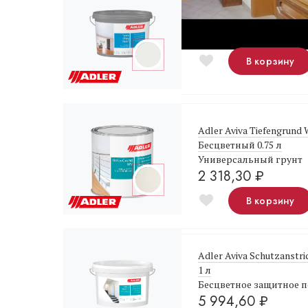
Adler Aviva Terra Ultra-
Белая краска для пото
4 685,10
₽
В корзину
Adler Aviva Tiefengrund
Бесцветный 0.75 л
Универсальный грунт
2 318,30
₽
В корзину
Adler Aviva Schutzanstr
1 л
Бесцветное защитное 
5 994,60
₽