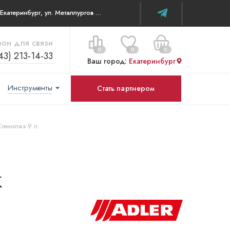
г. Екатеринбург, ул. Металлургов д 84 ТЦ WOW House
он для связи
0
0
0
43) 213-14-33
Ваш город:
Екатеринбург
Инструменты
Стать партнером
Цена за все:
Перейти в корзину
0 ₽
Стенолаз 9 л.
к