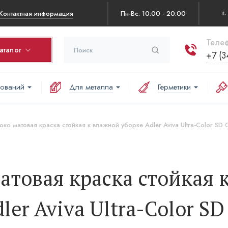
Контактная информация
Пн-Вс: 10:00 - 20:00
Телеф
аталог
+7 (3
нований
Для металла
Герметики
рзина
оваров в корзине:
око матовая краска стойкая к влажной уборке Adler Aviva Ultra-Color SD 
аша корзина пуста
атовая краска стойкая 
er Aviva Ultra-Color SD