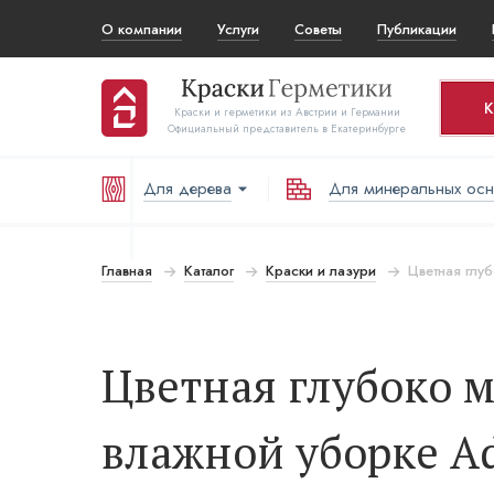
О компании
Услуги
Советы
Публикации
К
Краски и герметики из Австрии и Германии
Официальный представитель в Екатеринбурге
Для дерева
Для минеральных ос
Ко
Т
Главная
Каталог
Краски и лазури
Цветная глуб
В
Цветная глубоко м
влажной уборке Adl