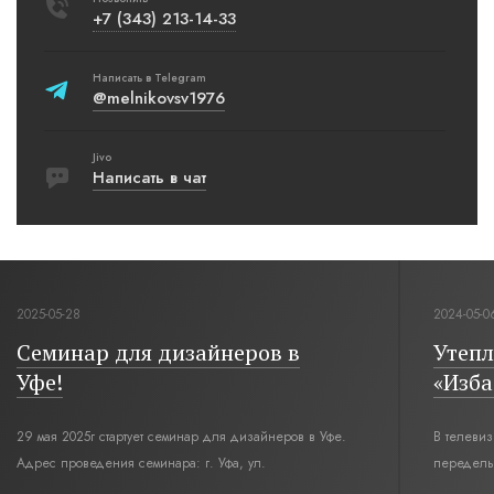
+7 (343) 213-14-33
Написать в Telegram
@melnikovsv1976
Jivo
Написать в чат
2024-05-06
 в
Утепление мансарды в проекте
«Изба из будущего»
ров в Уфе.
В телевизионной передаче «Дачный ответ» на НТВ
переделывают мансарду. Стилистическим
10:00.
интерьерным решением для комнаты под крышей стал