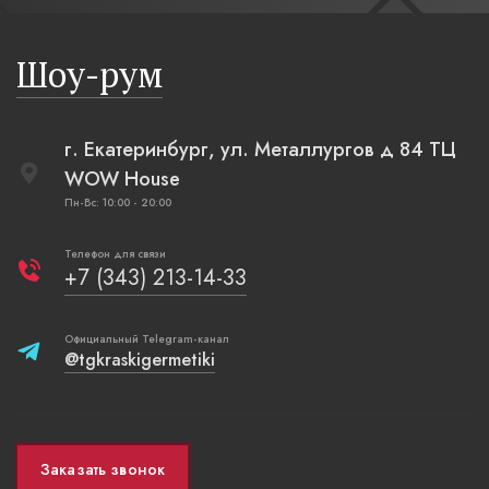
бревенча
русская п
Шоу-рум
плетеные
г. Екатеринбург, ул. Металлургов д 84 ТЦ
WOW House
Пн-Вс: 10:00 - 20:00
Телефон для связи
+7 (343) 213-14-33
Официальный Telegram-канал
@tgkraskigermetiki
Заказать звонок