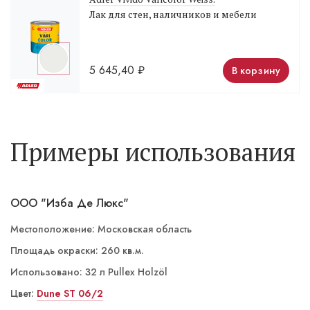
Лак для стен, наличников и мебели
5 645,40
₽
В корзину
Примеры использования
ООО "Изба Де Люкс"
Местоположение: Московская область
Площадь окраски: 260 кв.м.
Использовано: 32 л Pullex Holzöl
Цвет:
ST 06/5 Nomade
Dune ST 06/2
ST 06/1 Weiss Tiger
ST 03/4 Yoga светлая
ST 03/4 Yoga темная