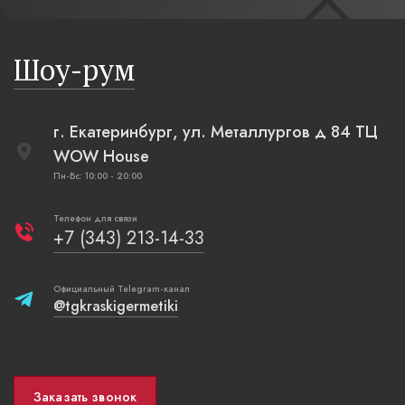
бревенча
русская п
Шоу-рум
плетеные
г. Екатеринбург, ул. Металлургов д 84 ТЦ
WOW House
Пн-Вс: 10:00 - 20:00
Телефон для связи
+7 (343) 213-14-33
Официальный Telegram-канал
@tgkraskigermetiki
Заказать звонок