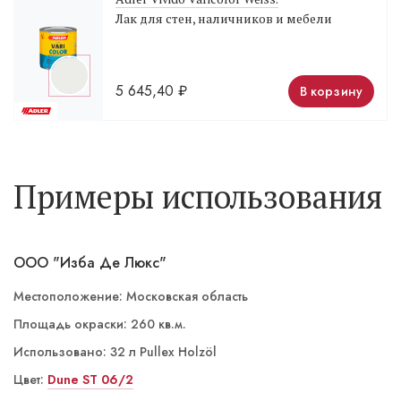
Лак для стен, наличников и мебели
5 645,40
₽
В корзину
Примеры использования
ООО "Изба Де Люкс"
Местоположение: Московская область
Площадь окраски: 260 кв.м.
Использовано: 32 л Pullex Holzöl
Цвет:
ST 06/5 Nomade
Dune ST 06/2
ST 06/1 Weiss Tiger
ST 03/4 Yoga светлая
ST 03/4 Yoga темная