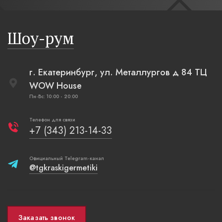
бревенча
русская п
Шоу-рум
плетеные
г. Екатеринбург, ул. Металлургов д 84 ТЦ
WOW House
Пн-Вс: 10:00 - 20:00
Телефон для связи
+7 (343) 213-14-33
Официальный Telegram-канал
@tgkraskigermetiki
Заказать звонок