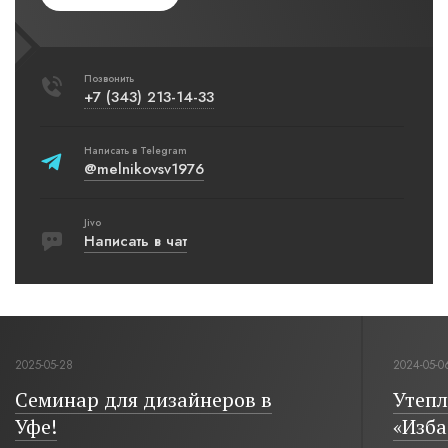
Позвонить
+7 (343) 213-14-33
Написать в Telegram
@melnikovsv1976
Jivo
Написать в чат
2025-05-28
2024-05-0
Семинар для дизайнеров в
Утепл
Уфе!
«Изба