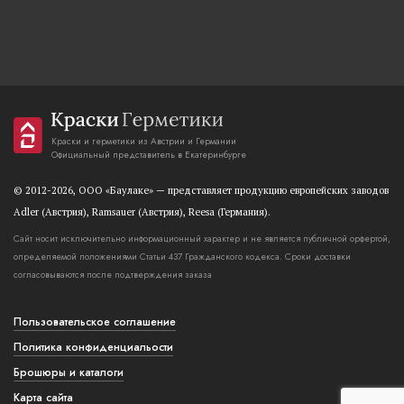
Краски и герметики из Австрии и Германии
Официальный представитель в Екатеринбурге
© 2012-2026, OOO «Баулаке» — представляет продукцию европейских заводов
Adler (Австрия), Ramsauer (Австрия), Reesa (Германия).
Сайт носит исключительно информационный характер и не является публичной орфертой,
определяемой положениями Статьи 437 Гражданского кодекса. Сроки доставки
согласовываются после подтверждения заказа
Пользовательское соглашение
Политика конфиденциальости
Брошюры и каталоги
Карта сайта