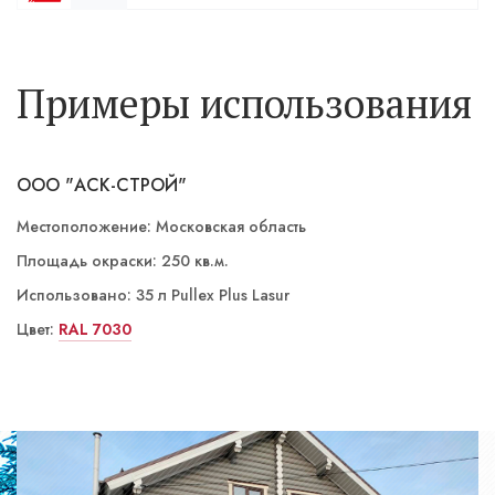
Примеры использования
ООО "АСК-СТРОЙ"
Местоположение: Московская область
Площадь окраски: 250 кв.м.
Использовано: 35 л Pullex Plus Lasur
Цвет:
LW 01/3 Лиственница
RAL 7030
LW 02/4 Палисандр
LW 02/3 Орех
ST 06/5 Номаде
ST 03/4 Йога темная
LW 01/3 Лиственница
LW 01/3 Лиственница