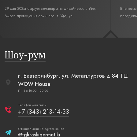
29 мая 2025г стартует семинар для дизайнеров в Уфе.
В телеви
Адрес проведения семинара: г. Уфа, ул.
переделы
Революционная,12. Время начала семинара 10:00.
интерьер
современн
бревенча
русская п
Шоу-рум
плетеные
г. Екатеринбург, ул. Металлургов д 84 ТЦ
WOW House
Пн-Вс: 10:00 - 20:00
Телефон для связи
+7 (343) 213-14-33
Официальный Telegram-канал
@tgkraskigermetiki