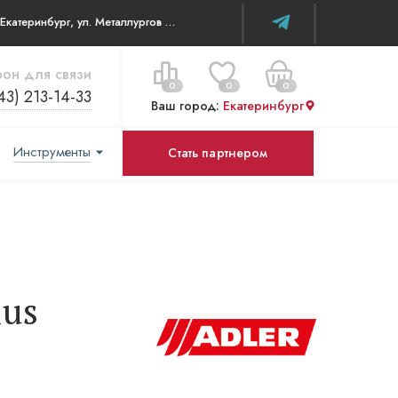
г. Екатеринбург, ул. Металлургов д 84 ТЦ WOW House
он для связи
0
0
0
43) 213-14-33
Ваш город:
Екатеринбург
Инструменты
Стать партнером
Цена за все:
Перейти в корзину
0 ₽
lus