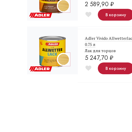
2 589,90
₽
В корзину
Adler Vivido Allwetterl
0.75 л
Лак для торцов
5 247,70
₽
В корзину