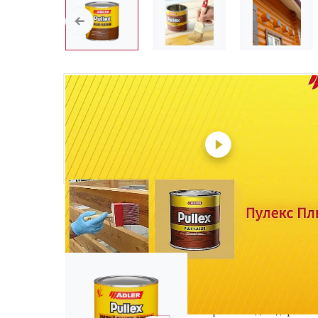
Не забудьте купить
Adler Pullex Imprägnier
Бесцветный 0.75 л
Пропитка для деревян