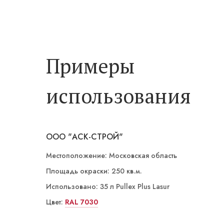
Примеры
использования
ООО "АСК-СТРОЙ"
Местоположение: Московская область
Площадь окраски: 250 кв.м.
Использовано: 35 л Pullex Plus Lasur
Цвет:
LW 01/3 Лиственница
RAL 7030
LW 02/4 Палисандр
LW 02/3 Орех
ST 06/5 Номаде
ST 03/4 Йога темная
LW 01/3 Лиственница
LW 01/3 Лиственница