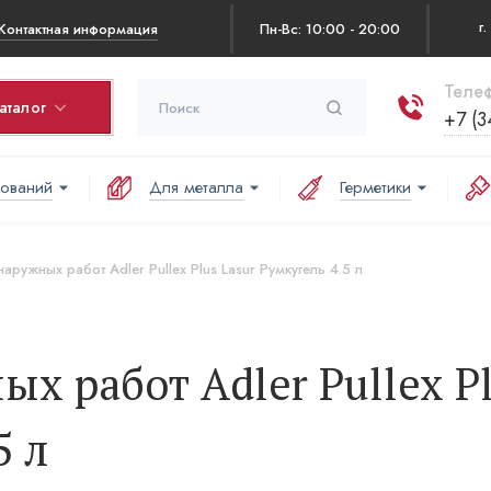
Контактная информация
Пн-Вс: 10:00 - 20:00
Телеф
аталог
+7 (3
нований
Для металла
Герметики
рзина
оваров в корзине:
аружных работ Adler Pullex Plus Lasur Румкугель 4.5 л
аша корзина пуста
х работ Adler Pullex P
5 л