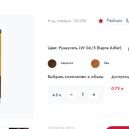
Рейтинг:
5
Код товара:
00335
Цвет:
Румкугель LW 04/5 (Карта Adler)
Афцелия
Ява
Выбрать количество и объем
Доступны
0.75 л.
4.5 л.
Стоимость итого: