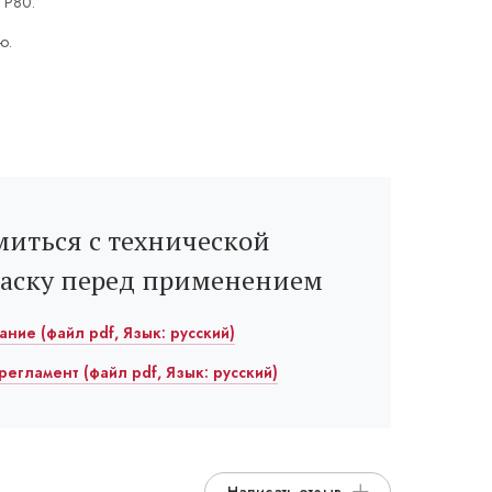
 P80.
ю.
иться с технической
раску перед применением
сание (файл pdf, Язык: русский)
 регламент (файл pdf, Язык: русский)