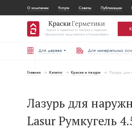
О компании
Услуги
Советы
Публикации
К
Краски и герметики из Австрии и Германии
Официальный представитель в Екатеринбурге
Для дерева
Для минеральных ос
Ко
Т
Главная
Каталог
Краски и лазури
Лазурь для н
В
Лазурь для наружны
Lasur Румкугель 4.