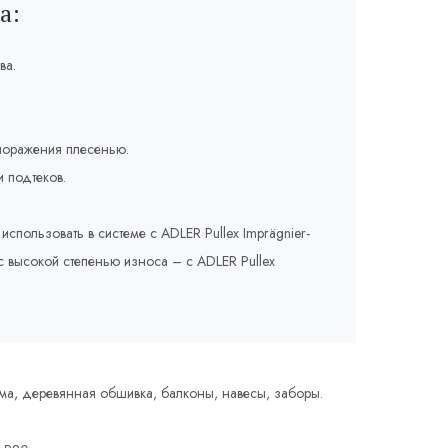
а:
ва.
 поражения плесенью.
 подтеков.
пользовать в системе с ADLER Pullex Imprägnier-
с высокой степенью износа – с ADLER Pullex
а, деревянная обшивка, балконы, навесы, заборы.