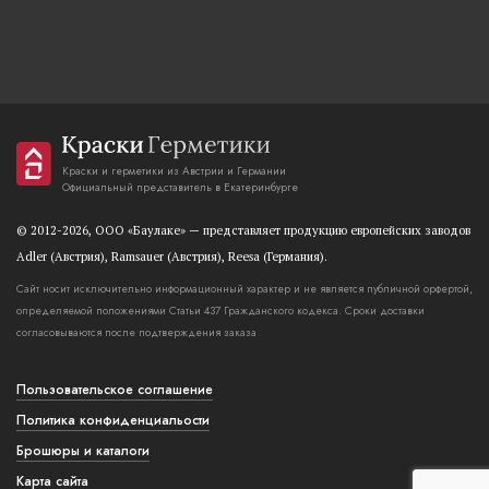
Краски и герметики из Австрии и Германии
Официальный представитель в Екатеринбурге
© 2012-2026, OOO «Баулаке» — представляет продукцию европейских заводов
Adler (Австрия), Ramsauer (Австрия), Reesa (Германия).
Сайт носит исключительно информационный характер и не является публичной орфертой,
определяемой положениями Статьи 437 Гражданского кодекса. Сроки доставки
согласовываются после подтверждения заказа
Пользовательское соглашение
Политика конфиденциальости
Брошюры и каталоги
Карта сайта