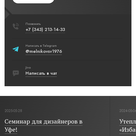
Позвонить
+7 (343) 213-14-33
Написать в Telegram
@melnikovsv1976
Jivo
Написать в чат
2025-05-28
2024-05-0
Семинар для дизайнеров в
Утепл
Уфе!
«Изба