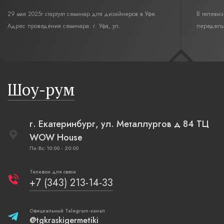
29 мая 2025г стартует семинар для дизайнеров в Уфе.
В телеви
Адрес проведения семинара: г. Уфа, ул.
переделы
Революционная,12. Время начала семинара 10:00.
интерьер
современн
бревенча
русская п
Шоу-рум
плетеные
г. Екатеринбург, ул. Металлургов д 84 ТЦ
WOW House
Пн-Вс: 10:00 - 20:00
Телефон для связи
+7 (343) 213-14-33
Официальный Telegram-канал
@tgkraskigermetiki