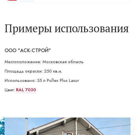
Примеры использования
ООО "АСК-СТРОЙ"
Местоположение: Московская область
Площадь окраски: 250 кв.м.
Использовано: 35 л Pullex Plus Lasur
Цвет:
LW 01/3 Лиственница
RAL 7030
LW 02/4 Палисандр
LW 02/3 Орех
ST 06/5 Номаде
ST 03/4 Йога темная
LW 01/3 Лиственница
LW 01/3 Лиственница