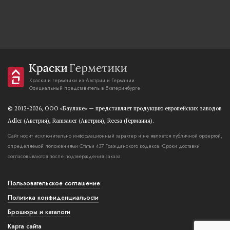
Краски и герметики из Австрии и Германии
Официальный представитель в Екатеринбурге
© 2012-2026, OOO «Баулаке» — представляет продукцию европейских заводов
Adler (Австрия), Ramsauer (Австрия), Reesa (Германия).
Сайт носит исключительно информационный характер и не является публичной орфертой,
определяемой положениями Статьи 437 Гражданского кодекса. Сроки доставки
согласовываются после подтверждения заказа
Пользовательское соглашение
Политика конфиденциальости
Брошюры и каталоги
Карта сайта