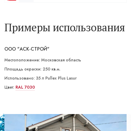
Примеры использования
ООО "АСК-СТРОЙ"
Местоположение: Московская область
Площадь окраски: 250 кв.м.
Использовано: 35 л Pullex Plus Lasur
Цвет:
LW 01/3 Лиственница
RAL 7030
LW 02/4 Палисандр
LW 02/3 Орех
ST 06/5 Номаде
ST 03/4 Йога темная
LW 01/3 Лиственница
LW 01/3 Лиственница