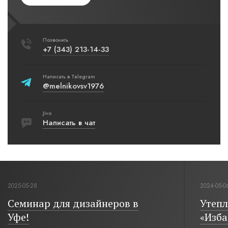
Позвонить
+7 (343) 213-14-33
Написать в Telegram
@melnikovsv1976
Jivo
Написать в чат
2025-05-28
2024-05-0
Семинар для дизайнеров в
Утепл
Уфе!
«Изба