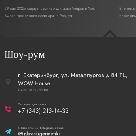
29 мая 2025г стартует семинар для дизайнеров в Уфе.
В телеви
Адрес проведения семинара: г. Уфа, ул.
переделы
Революционная,12. Время начала семинара 10:00.
интерьер
современн
бревенча
русская п
Шоу-рум
плетеные
г. Екатеринбург, ул. Металлургов д 84 ТЦ
WOW House
Пн-Вс: 10:00 - 20:00
Телефон для связи
+7 (343) 213-14-33
Официальный Telegram-канал
@tgkraskigermetiki