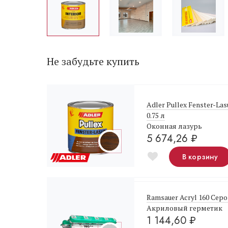
Не забудьте купить
Adler Pullex Fenster-La
0.75 л
Оконная лазурь
5 674,26
₽
В корзину
Ramsauer Acryl 160 Серо
Акриловый герметик
1 144,60
₽