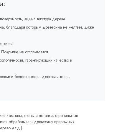
а:
оверхность, видна текстура дерева.
на, благодаря которым древесина не желтеет, даже
т кисти.
Покрытие не отслаивается.
кологичности, гарантирующий качество и
.
овье и безопасность, долговечность,
кие комнаты, стены и потолки, стропильные
уется обрабатывать древесину природных
рево и т.д.).