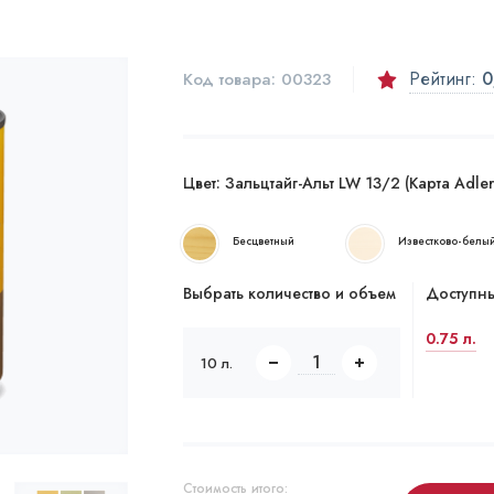
Рейтинг:
0
Код товара:
00323
Цвет:
Зальцтайг-Альт LW 13/2 (Карта Adle
Бесцветный
Известково-белы
Выбрать количество и объем
Доступны
0.75 л.
10 л.
Стоимость итого: