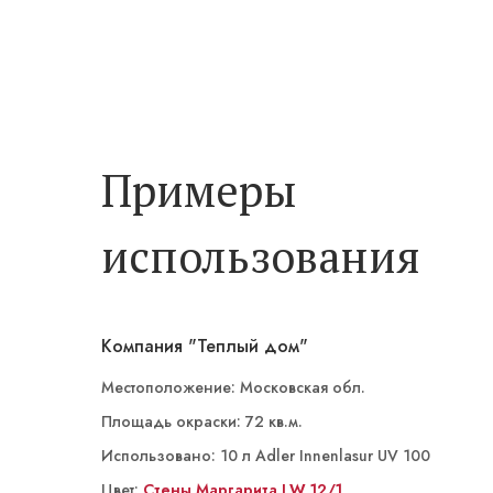
Примеры
использования
Компания "Теплый дом"
Местоположение: Московская обл.
Площадь окраски: 72 кв.м.
Использовано: 10 л Adler Innenlasur UV 100
Цвет:
ST 14/4 Кампань
Стены Маргарита LW 12/1
Маргарита LW 12/1