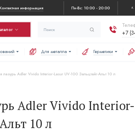
Контактная информация
Пн-Вс: 10:00 - 20:00
Телеф
аталог
+7 (3
нований
Для металла
Герметики
рзина
оваров в корзине:
 лазурь Adler Vivido Interior-Lasur UV-100 Зальцтайг-Альт 10 л
аша корзина пуста
ь Adler Vivido Interior
Альт 10 л