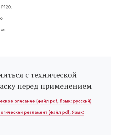
 P120.
ю.
лоя.
иться с технической
раску перед применением
ическое описание (файл pdf, Язык: русский)
ологический регламент (файл pdf, Язык: