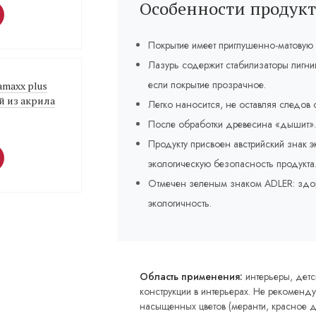
Особенности продукт
Покрытие имеет приглушенно-матовую п
Лазурь содержит стабилизаторы лигни
если покрытие прозрачное.
vamaxx plus
й из акрила
Легко наносится, не оставляя следов о
После обработки древесина «дышит». 
Продукту присвоен австрийский знак э
экологическую безопасность продукта
Отмечен зеленым знаком ADLER: здор
экологичность.
Область применения:
интерьеры, детс
конструкции в интерьерах. Не рекоменд
насыщенных цветов (меранти, красное де