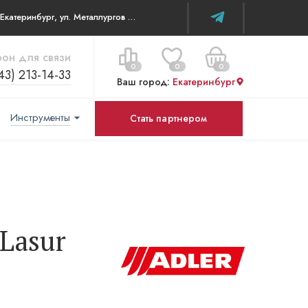
г. Екатеринбург, ул. Металлургов д 84 ТЦ WOW House
он для связи
0
0
0
43) 213-14-33
Ваш город:
Екатеринбург
Инструменты
Стать партнером
Цена за все:
Перейти в корзину
0 ₽
-Lasur