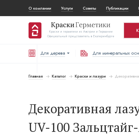
О компании
Услуги
Советы
Публикации
К
Краски и герметики из Австрии и Германии
Официальный представитель в Екатеринбурге
Для дерева
Для минеральных ос
Ко
Т
Главная
Каталог
Краски и лазури
Декоративная
В
Декоративная лазур
UV-100 Зальцтайг-