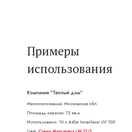
Примеры
использования
Компания "Теплый дом"
Местоположение: Московская обл.
Площадь окраски: 72 кв.м.
Использовано: 10 л Adler Innenlasur UV 100
Цвет:
ST 14/4 Кампань
Стены Маргарита LW 12/1
Маргарита LW 12/1