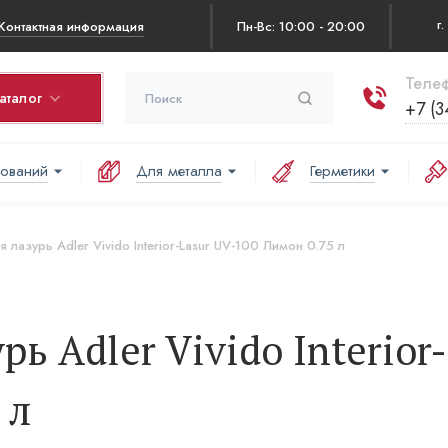
Контактная информация
Пн-Вс: 10:00 - 20:00
Телеф
аталог
+7 (3
нований
Для металла
Герметики
рзина
оваров в корзине:
 лазурь Adler Vivido Interior-Lasur UV-100 Лимон 0.75 л
аша корзина пуста
ь Adler Vivido Interior
 л