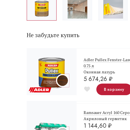
Не забудьте купить
Adler Pullex Fenster-La
0.75 л
Оконная лазурь
5 674,26
₽
В корзину
Ramsauer Acryl 160 Серо
Акриловый герметик
1 144,60
₽