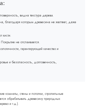
а:
оверхность, видна текстура дерева.
на, благодаря которым древесина не желтеет, даже
т кисти.
Покрытие не отслаивается.
кологичности, гарантирующий качество и
.
овье и безопасность, долговечность,
кие комнаты, стены и потолки, стропильные
уется обрабатывать древесину природных
рево и т.д.).