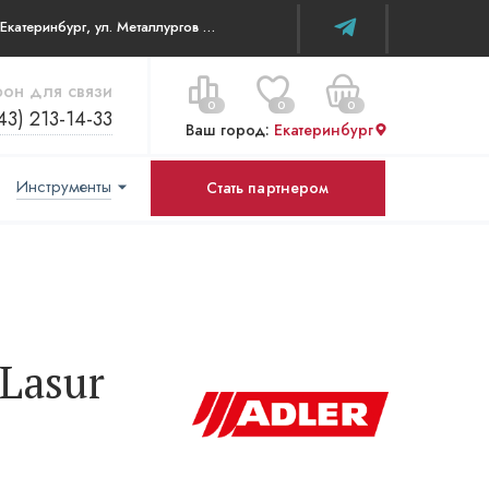
г. Екатеринбург, ул. Металлургов д 84 ТЦ WOW House
он для связи
0
0
0
43) 213-14-33
Ваш город:
Екатеринбург
Инструменты
Стать партнером
Цена за все:
Перейти в корзину
0 ₽
-Lasur