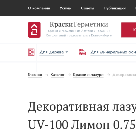
О компании
Услуги
Советы
Публикации
К
Краски и герметики из Австрии и Германии
Официальный представитель в Екатеринбурге
Для дерева
Для минеральных ос
Ко
Т
Главная
Каталог
Краски и лазури
Декоративная
В
Декоративная лазур
UV-100 Лимон 0.75