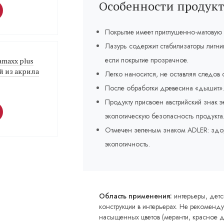
Особенности продукт
Покрытие имеет приглушенно-матовую п
Лазурь содержит стабилизаторы лигни
если покрытие прозрачное.
vamaxx plus
й из акрила
Легко наносится, не оставляя следов о
После обработки древесина «дышит». 
Продукту присвоен австрийский знак э
экологическую безопасность продукта
Отмечен зеленым знаком ADLER: здор
экологичность.
Область применения:
интерьеры, детс
конструкции в интерьерах. Не рекоменд
насыщенных цветов (меранти, красное де