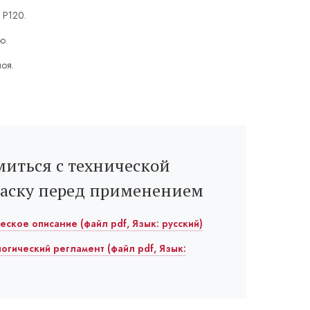
 P120.
ю.
лоя.
иться с технической
раску перед применением
ическое описание (файл pdf, Язык: русский)
ологический регламент (файл pdf, Язык: