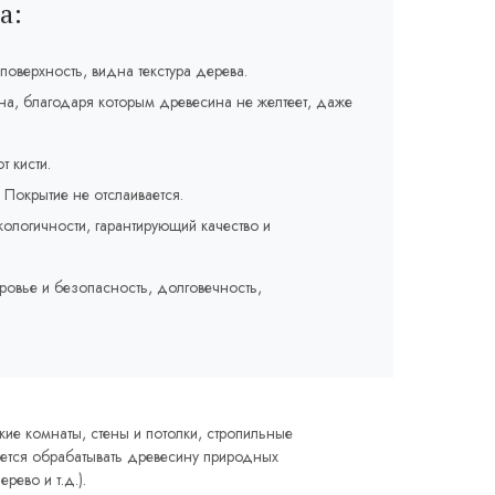
а:
оверхность, видна текстура дерева.
на, благодаря которым древесина не желтеет, даже
т кисти.
Покрытие не отслаивается.
кологичности, гарантирующий качество и
.
овье и безопасность, долговечность,
кие комнаты, стены и потолки, стропильные
уется обрабатывать древесину природных
рево и т.д.).