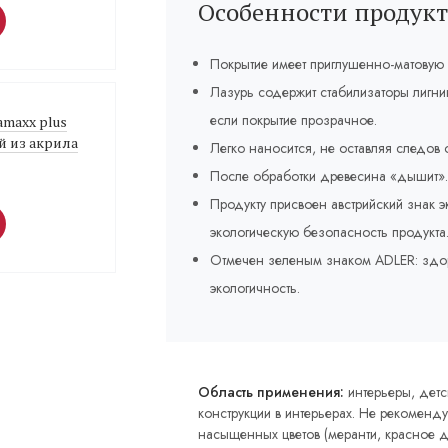
Особенности продукт
Покрытие имеет приглушенно-матовую п
Лазурь содержит стабилизаторы лигни
если покрытие прозрачное.
vamaxx plus
й из акрила
Легко наносится, не оставляя следов о
После обработки древесина «дышит». 
Продукту присвоен австрийский знак э
экологическую безопасность продукта
Отмечен зеленым знаком ADLER: здор
экологичность.
Область применения:
интерьеры, детс
конструкции в интерьерах. Не рекоменд
насыщенных цветов (меранти, красное де