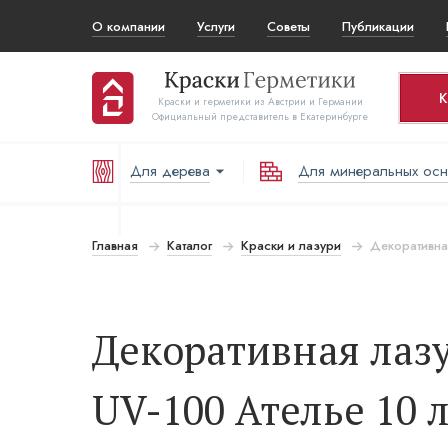
О компании
Услуги
Советы
Публикации
К
Краски и герметики из Австрии и Германии
Официальный представитель в Екатеринбурге
Для дерева
Для минеральных ос
Ко
Т
Главная
Каталог
Краски и лазури
Декоративная
В
Декоративная лазур
UV-100 Ателье 10 