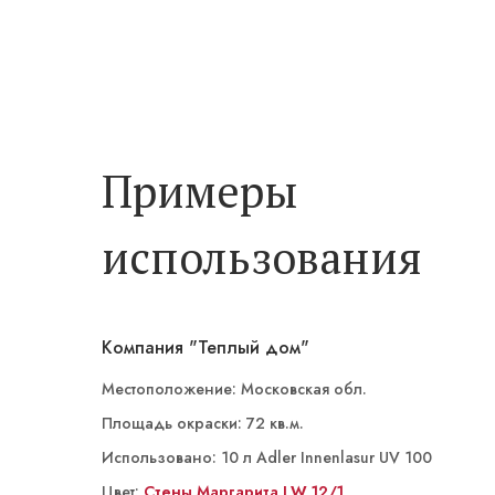
Примеры
использования
Компания "Теплый дом"
Местоположение: Московская обл.
Площадь окраски: 72 кв.м.
Использовано: 10 л Adler Innenlasur UV 100
Цвет:
ST 14/4 Кампань
Стены Маргарита LW 12/1
Маргарита LW 12/1