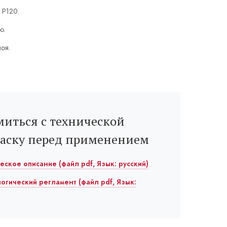
 P120.
ю.
лоя.
иться с технической
раску перед применением
ическое описание (файл pdf, Язык: русский)
ологический регламент (файл pdf, Язык: