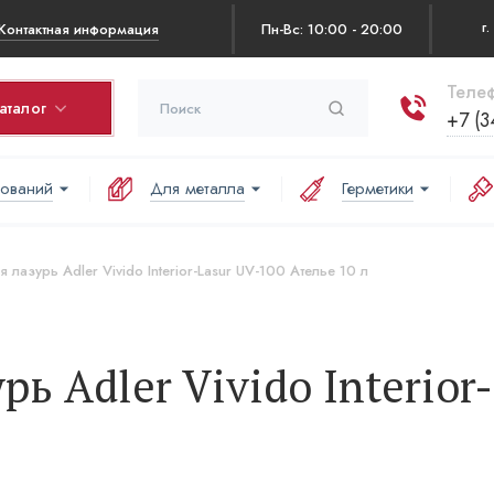
Контактная информация
Пн-Вс: 10:00 - 20:00
Телеф
аталог
+7 (3
нований
Для металла
Герметики
рзина
оваров в корзине:
 лазурь Adler Vivido Interior-Lasur UV-100 Ателье 10 л
аша корзина пуста
ь Adler Vivido Interior
л