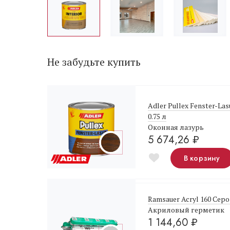
Не забудьте купить
Adler Pullex Fenster-La
0.75 л
Оконная лазурь
5 674,26
₽
В корзину
Ramsauer Acryl 160 Серо
Акриловый герметик
1 144,60
₽