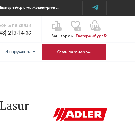
г. Екатеринбург, ул. Металлургов д 84 ТЦ WOW House
он для связи
0
0
0
43) 213-14-33
Ваш город:
Екатеринбург
Инструменты
Стать партнером
Цена за все:
Перейти в корзину
0 ₽
-Lasur