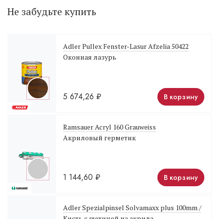
Не забудьте купить
Adler Pullex Fenster-Lasur Afzelia 50422
Оконная лазурь
5 674,26
₽
В корзину
Ramsauer Acryl 160 Grauweiss
Акриловый герметик
1 144,60
₽
В корзину
Adler Spezialpinsel Solvamaxx plus 100mm /
Кисть с щетиной из акрила