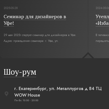
2025-05-28
2024-05-0
Семинар для дизайнеров в
Утепл
Уфе!
«Изба
29 мая 2025г стартует семинар для дизайнеров в Уфе.
В телеви
Адрес проведения семинара: г. Уфа, ул.
переделы
Революционная,12. Время начала семинара 10:00.
интерьер
современн
бревенча
русская п
Шоу-рум
плетеные
г. Екатеринбург, ул. Металлургов д 84 ТЦ
WOW House
Пн-Вс: 10:00 - 20:00