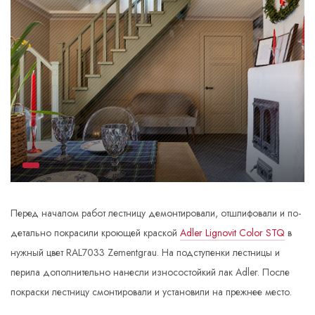
Перед началом работ лестницу демонтировали, отшлифовали и по-
детально покрасили кроющей краской
Adler Lignovit Color STQ
в
нужный цвет RAL7033 Zementgrau. На подступенки лестницы и
перила дополнительно нанесли износостойкий лак Adler. После
покраски лестницу смонтировали и установили на прежнее место.