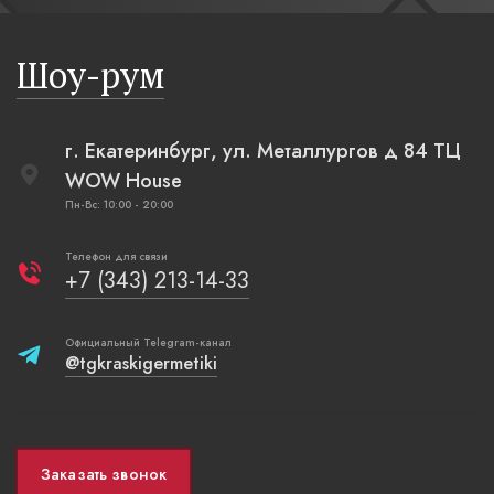
бревенча
русская п
Шоу-рум
плетеные
г. Екатеринбург, ул. Металлургов д 84 ТЦ
WOW House
Пн-Вс: 10:00 - 20:00
Телефон для связи
+7 (343) 213-14-33
Официальный Telegram-канал
@tgkraskigermetiki
Заказать звонок