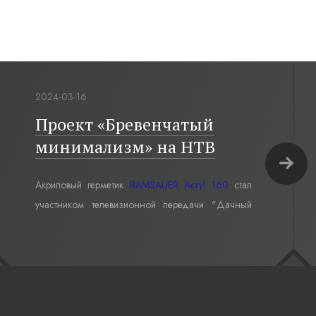
2024-03-16
Проект «Бревенчатый
минимализм» на НТВ
Акриловый герметик
RAMSAUER Acryl 160
стал
участником телевизионной передачи "Дачный
ответ" в проекте «Бревенчатый минимализм».