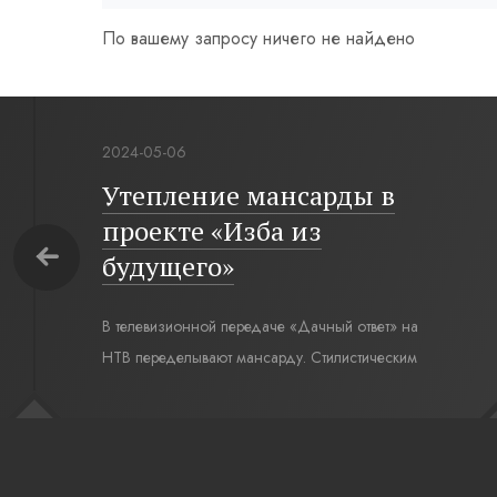
По вашему запросу ничего не найдено
2024-05-06
Утепление мансарды в
проекте «Изба из
будущего»
В телевизионной передаче «Дачный ответ» на
НТВ переделывают мансарду. Стилистическим
интерьерным решением для комнаты под
крышей стал современный русский стиль. Русская
изба, бревенчатые стены выкрашенные в цвет
полыни, русская печь XXI века, светильники,