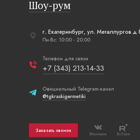
Шоу-рум
напоминающие плетеные вазы.
г. Екатеринбург, ул. Металлургов 
Пн-Вс: 10:00 - 20:00
Телефон для связи
+7 (343) 213-14-33
Официальный Telegram-канал
@tgkraskigermetiki
Заказать звонок
ВКонтакте
RuTube