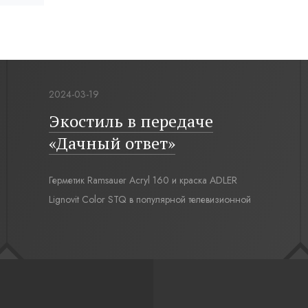
2024-03-19
Экостиль в передаче
«Дачный ответ»
Герметик Ramsauer Acryl 160 и краска ADLER
Lignovit Color STQ в популярной телевизионной
передаче «Дачный ответ» на НТВ, проект
«Экостиль и немного футбола».