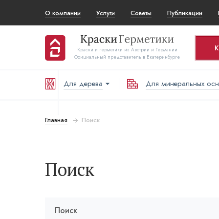
О компании
Услуги
Советы
Публикации
К
Краски и герметики из Австрии и Германии
Официальный представитель в Екатеринбурге
Для дерева
Для минеральных ос
Ко
Т
Главная
Поиск
В
Поиск