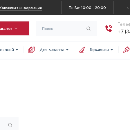
Контактная информация
Пн-Вс: 10:00 - 20:00
Телеф
аталог
+7 (3
нований
Для металла
Герметики
рзина
оваров в корзине:
аша корзина пуста