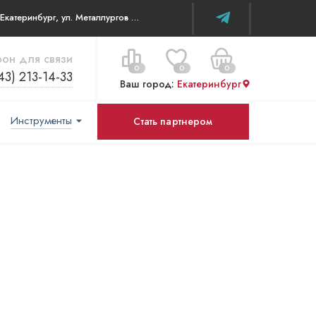
г. Екатеринбург, ул. Металлургов д 84 ТЦ WOW House
он для связи
0
0
0
43) 213-14-33
Ваш город:
Екатеринбург
Инструменты
Стать партнером
Цена за все:
Перейти в корзину
0 ₽