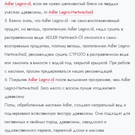
Adler Legno-öl
, если же нужен шелковистый блеск на твердых
участках древесины, то
Adler Legno-Hartwachsöl
.
5. Важно знать, что Adler Legno-öl - не само-воспламеняемый
продукт, но ветошь, пропитанную Adler Legno-öl, надо сушить в
расправленном виде. ADLER Hartwasch-Öl относится к само-
возгораемым продуктам, поэтому ветошь, пропитанную Adler Legno-
Hartwachsöl, рекомендуем сушить СТРОГО в расправленном виде
или замочить в емкости с водой под закрытой крышкой. При работе
с маслами, просим придерживаться наших рекомендаций.
6. Покрытие
Adler Legno-öl
после высыхания прозрачнее, чем Adler
Legno-Hartwachsöl. Зато масло с воском лучше «поджигает»
древесину.
Полы, обработанные маслами Adler, создают натуральный вид и
подчеркивают естественную текстуру древесины. Они подходят для
лиственных и хвойных пород древесины, заводского и
художественного паркета, паркетной доски и массива.