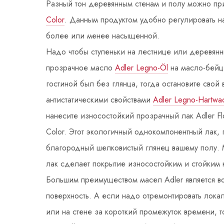
Разный тон деревянным стенам и полу можно п
Color
. Данным продуктом удобно регулировать н
более или менее насыщенной.
Надо чтобы ступеньки на лестнице или деревянн
прозрачное масло
Adler Legno-Öl
на масло-бейц 
гостиной был без глянца, тогда остановите свой
антистатическими свойствами
Adler Legno-Hartwa
нанесите износостойкий прозрачный лак Adler Flo
Color. Этот экологичный однокомпонентный лак, 
благородный шелковистый глянец вашему полу. 
лак сделает покрытие износостойким и стойким 
Большим преимуществом масел Adler является в
поверхность. А если надо отремонтировать лока
или на стене за короткий промежуток времени, т