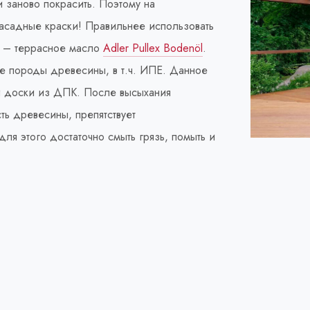
 заново покрасить. Поэтому на
фасадные краски! Правильнее использовать
й – террасное масло
Adler Pullex Bodenöl
.
е породы древесины, в т.ч. ИПЕ. Данное
й доски из ДПК. После высыхания
ть древесины, препятствует
ля этого достаточно смыть грязь, помыть и