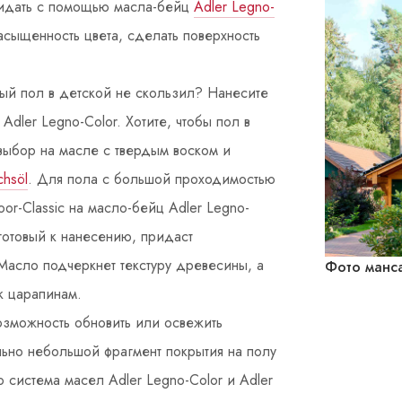
ридать с помощью масла-бейц
Adler Legno-
асыщенность цвета, сделать поверхность
ый пол в детской не скользил? Нанесите
Adler Legno-Color. Хотите, чтобы пол в
 выбор на масле с твердым воском и
chsöl
. Для пола с большой проходимостью
or-Classic на масло-бейц Adler Legno-
готовый к нанесению, придаст
Масло подчеркнет текстуру древесины, а
Фото манс
к царапинам.
озможность обновить или освежить
льно небольшой фрагмент покрытия на полу
о система масел Adler Legno-Color и Adler