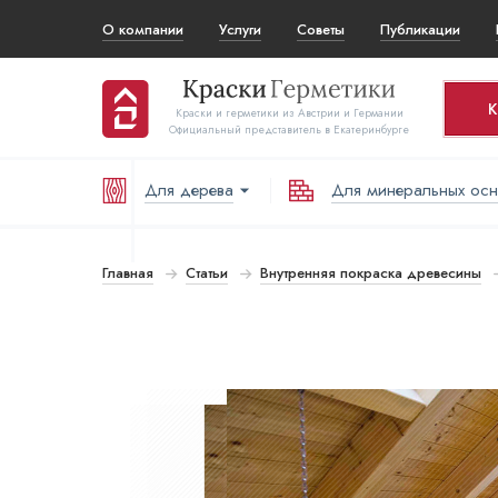
О компании
Услуги
Советы
Публикации
К
Краски и герметики из Австрии и Германии
Официальный представитель в Екатеринбурге
Для дерева
Для минеральных ос
Ко
Т
Главная
Статьи
Внутренняя покраска древесины
В