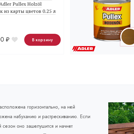
Adler Pullex Holzöl
 из карты цветов 0.25 л
10
₽
В корзину
асположена горизонтально, на ней
вержена набуханию и растрескиванию. Если
 сезон оно зашелушится и начнет