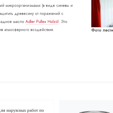
ий микроорганизмами (в виде синевы и
ащитить древесину от поражений с
асадное масло
Adler Pullex Holzöl
. Это
в атмосферного воздействия.
Фото лест
для наружных работ по