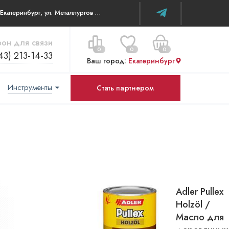
г. Екатеринбург, ул. Металлургов д 84 ТЦ WOW House
он для связи
0
0
0
43) 213-14-33
Ваш город:
Екатеринбург
Инструменты
Стать партнером
Цена за все:
Перейти в корзину
0 ₽
Adler Pullex
Holzöl /
Масло для