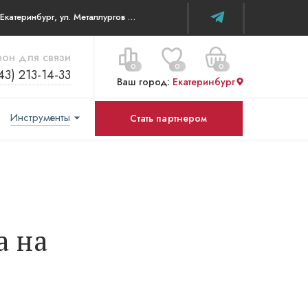
г. Екатеринбург, ул. Металлургов д 84 ТЦ WOW House
он для связи
0
0
0
43) 213-14-33
Ваш город:
Екатеринбург
Инструменты
Стать партнером
Цена за все:
Перейти в корзину
0 ₽
а на