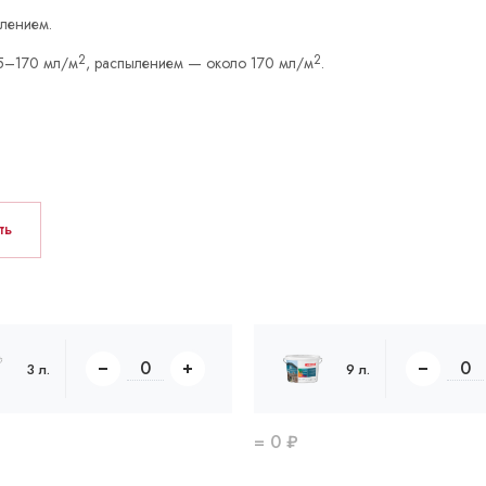
ылением.
2
2
25–170 мл/м
, распылением — около 170 мл/м
.
ть
3 л.
9 л.
=
0
₽