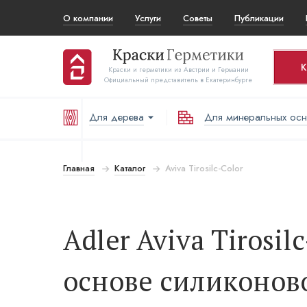
О компании
Услуги
Советы
Публикации
К
Краски и герметики из Австрии и Германии
Официальный представитель в Екатеринбурге
Для дерева
Для минеральных ос
Ко
Т
Главная
Каталог
Aviva Tirosilc-Color
В
Adler Aviva Tirosil
основе силиконов