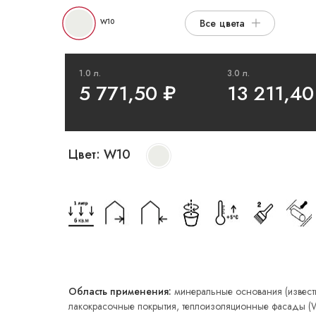
W10
Все цвета
1.0 л.
3.0 л.
5 771,50
₽
13 211,40
Цвет:
W10
Область применения:
минеральные основания (известк
лакокрасочные покрытия, теплоизоляционные фасады (W