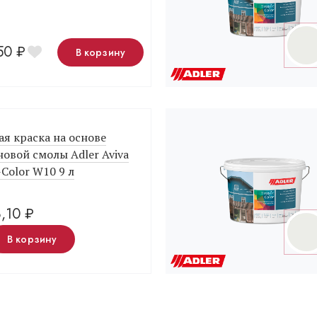
,50
₽
В корзину
я краска на основе
овой смолы Adler Aviva
-Color W10 9 л
8,10
₽
В корзину