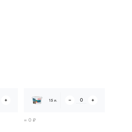
15 л.
=
0
₽