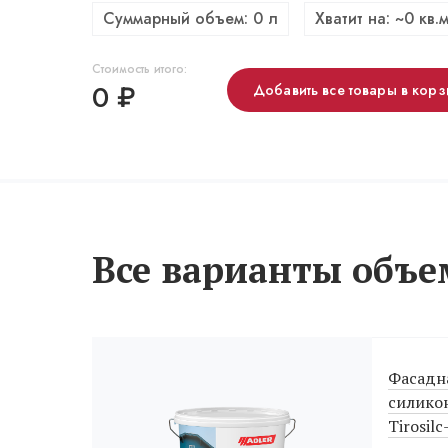
Суммарный объем:
0
л
Хватит на: ~
0
кв.м
Стоимость итого:
0
₽
Добавить все товары в корз
Все варианты объе
Фасадна
силикон
Tirosilc