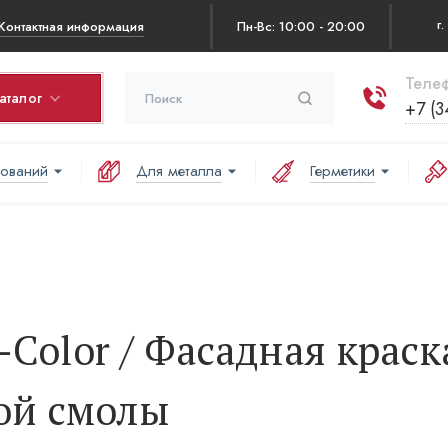
Контактная информация
Пн-Вс: 10:00 - 20:00
Телеф
аталог
+7 (3
нований
Для металла
Герметики
рзина
оваров в корзине:
аша корзина пуста
c-Color / Фасадная краск
ой смолы