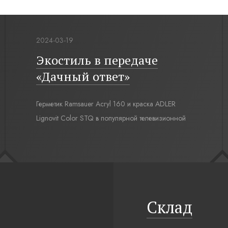
2024-03-19
Экостиль в передаче
«Дачный ответ»
Герметик Ramsauer Acryl 160 и краска ADLER
Lignovit Color STQ в популярной телевизионной
передаче «Дачный ответ» на НТВ, проект
«Экостиль и немного футбола».
Склад