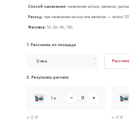
Способ нанесения:
нанесение кистью, валиком, расп
Расход:
при нанесении кистью или валиком — около 1
Фасовка:
1л; 3л; 9л; 15л.
1. Рассчитать по площади
Рассчита
кв.м.
2. Результаты расчета:
1 л.
=
0
₽
=
0
₽