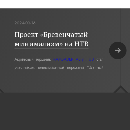
2024-03-16
Проект «Бревенчатый
минимализм» на НТВ
Акриловый герметик
RAMSAUER Acryl 160
стал
участником телевизионной передачи "Дачный
ответ" в проекте «Бревенчатый минимализм».