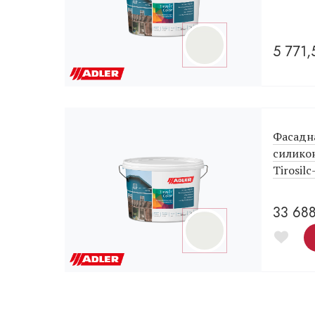
5 771
Фасадна
силикон
Tirosilc
33 68