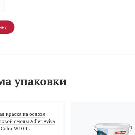
.
ину
ма упаковки
я краска на основе
овой смолы Adler Aviva
-Color W10 1 л