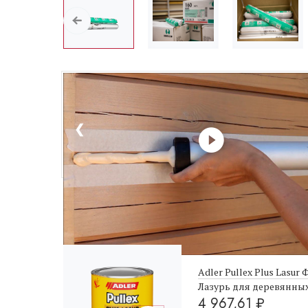
❮
Не забудьте купить
Adler Pullex Plus Lasur 
Лазурь для деревянны
4 967,61
₽