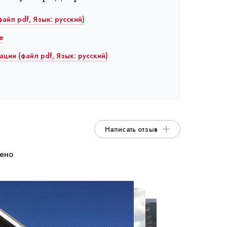
файл pdf, Язык: русский)
е
ции (файл pdf, Язык: русский)
Написать отзыв
дено