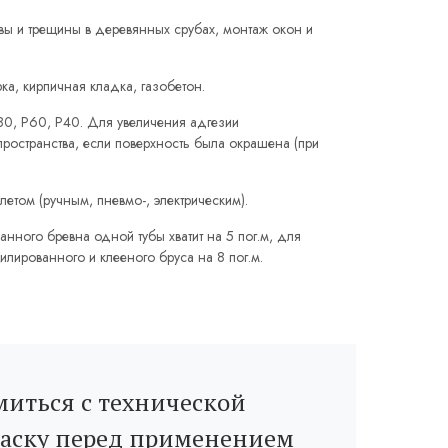
 и трещины в деревянных срубах, монтаж окон и
ка, кирпичная кладка, газобетон.
0, Р60, Р40. Для увеличения адгезии
ространства, если поверхность была окрашена (при
етом (ручным, пневмо-, электрическим).
нного бревна одной тубы хватит на 5 пог.м, для
илированного и клееного бруса на 8 пог.м.
иться с технической
раску перед применением