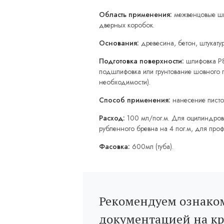
Область применения:
межвенцовые швы
дверных коробок.
Основания:
древесина, бетон, штукатур
Подготовка поверхности:
шлифовка Р8
подшлифовка или грунтование шовного п
необходимости).
Способ применения:
нанесение пистол
Расход:
100 мл/пог.м. Для оцилиндрова
рубленного бревна на 4 пог.м, для проф
Фасовка:
600мл (туба).
Рекомендуем ознаком
документацией на к