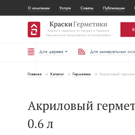
О компании
Услуги
Советы
Публикации
К
Краски и герметики из Австрии и Германии
Официальный представитель в Екатеринбурге
Для дерева
Для минеральных ос
Ко
Т
Главная
Каталог
Герметики
Акриловый гермети
В
Акриловый гермет
0.6 л