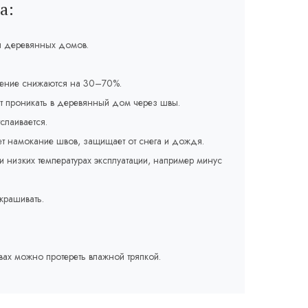
а:
я деревянных домов.
ление снижаются на 30–70%.
т проникать в деревянный дом через швы.
слаивается.
т намокание швов, защищает от снега и дождя.
и низких температурах эксплуатации, например минус
крашивать.
вах можно протереть влажной тряпкой.