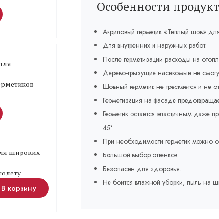
Особенности продукт
Акриловый герметик «Теплый шов» дл
Для внутренних и наружных работ.
После герметизации расходы на отоп
 для
Дерево-грызущие насекомые не смогу
герметиков
Шовный герметик не трескается и не от
Герметизация на фасаде предотвращае
Герметик остается эластичным даже пр
45°.
При необходимости герметик можно о
Для широких
Большой выбор оттенков.
Безопасен для здоровья.
толету
Не боится влажной уборки, пыль на ш
В корзину