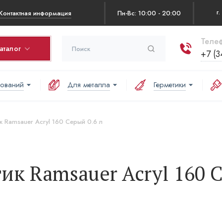
Контактная информация
Пн-Вс: 10:00 - 20:00
Телеф
аталог
+7 (3
нований
Для металла
Герметики
рзина
оваров в корзине:
к Ramsauer Acryl 160 Серый 0.6 л
аша корзина пуста
ик Ramsauer Acryl 160 