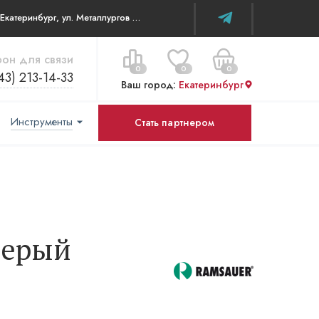
г. Екатеринбург, ул. Металлургов д 84 ТЦ WOW House
он для связи
0
0
0
43) 213-14-33
Ваш город:
Екатеринбург
Инструменты
Стать партнером
Цена за все:
Перейти в корзину
0 ₽
Серый