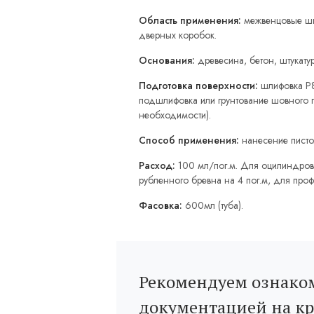
Область применения:
межвенцовые швы
дверных коробок.
Основания:
древесина, бетон, штукатур
Подготовка поверхности:
шлифовка Р8
подшлифовка или грунтование шовного п
необходимости).
Способ применения:
нанесение пистол
Расход:
100 мл/пог.м. Для оцилиндрова
рубленного бревна на 4 пог.м, для проф
Фасовка:
600мл (туба).
Рекомендуем ознаком
документацией на к