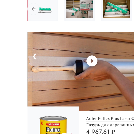
❮
Не забудьте купить
Adler Pullex Plus Lasur 
Лазурь для деревянны
4 967,61
₽