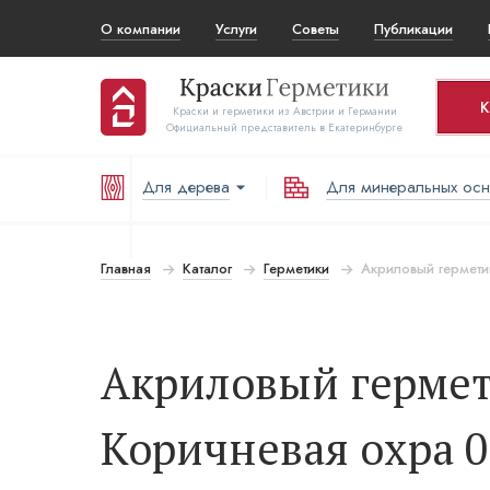
О компании
Услуги
Советы
Публикации
К
Краски и герметики из Австрии и Германии
Официальный представитель в Екатеринбурге
Для дерева
Для минеральных ос
Ко
Т
Главная
Каталог
Герметики
Акриловый гермети
В
Акриловый гермети
Коричневая охра 0