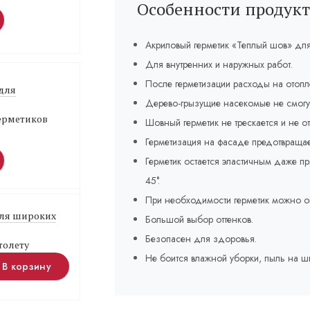
Особенности продукт
Акриловый герметик «Теплый шов» дл
Для внутренних и наружных работ.
После герметизации расходы на отоп
 для
Дерево-грызущие насекомые не смогу
герметиков
Шовный герметик не трескается и не от
Герметизация на фасаде предотвращае
Герметик остается эластичным даже пр
45°.
При необходимости герметик можно о
Для широких
Большой выбор оттенков.
Безопасен для здоровья.
толету
Не боится влажной уборки, пыль на ш
В корзину