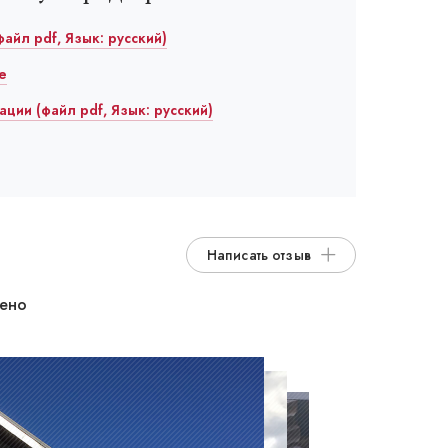
файл pdf, Язык: русский)
е
ции (файл pdf, Язык: русский)
Написать отзыв
дено