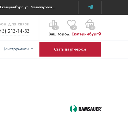
г. Екатеринбург, ул. Металлургов д 84 ТЦ WOW House
он для связи
0
0
0
43) 213-14-33
Ваш город:
Екатеринбург
Инструменты
Стать партнером
Цена за все:
Перейти в корзину
0 ₽