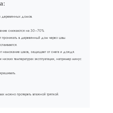
а:
я деревянных домов.
ление снижаются на 30–70%.
т проникать в деревянный дом через швы.
слаивается.
т намокание швов, защищает от снега и дождя.
и низких температурах эксплуатации, например минус
крашивать.
вах можно протереть влажной тряпкой.