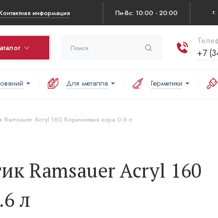
Контактная информация
Пн-Вс: 10:00 - 20:00
Телеф
аталог
+7 (3
нований
Для металла
Герметики
рзина
оваров в корзине:
к Ramsauer Acryl 160 Коричневая охра 0.6 л
аша корзина пуста
к Ramsauer Acryl 160
.6 л