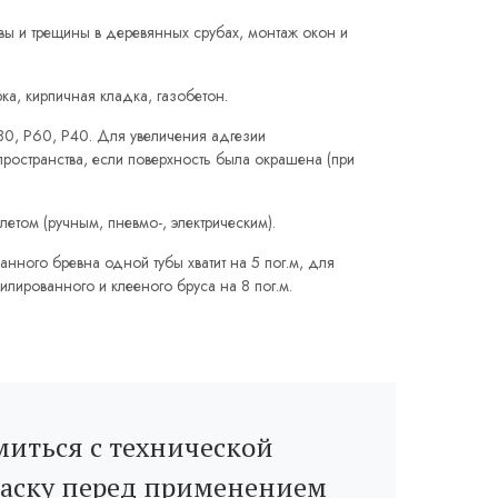
 и трещины в деревянных срубах, монтаж окон и
ка, кирпичная кладка, газобетон.
0, Р60, Р40. Для увеличения адгезии
ространства, если поверхность была окрашена (при
етом (ручным, пневмо-, электрическим).
нного бревна одной тубы хватит на 5 пог.м, для
илированного и клееного бруса на 8 пог.м.
иться с технической
раску перед применением