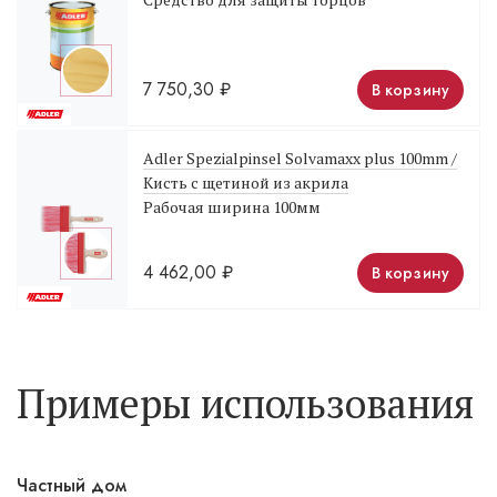
7 750,30
₽
В корзину
Adler Spezialpinsel Solvamaxx plus 100mm /
Кисть с щетиной из акрила
Рабочая ширина 100мм
4 462,00
₽
В корзину
Примеры использования
Частный дом
ООО «АСК-Строй»