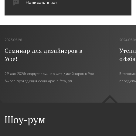
Написать в чат
2024-05-06
р для дизайнеров в
Утепление ма
«Изба из буду
г стартует семинар для дизайнеров в Уфе.
В телевизионной переда
дения семинара: г. Уфа, ул.
переделывают мансарду.
ая,12. Время начала семинара 10:00.
интерьерным решением д
современный русский сти
бревенчатые стены выкр
русская печь XXI века,
Шоу-рум
плетеные вазы.