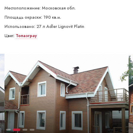
Местоположение: Московская обл.
Местоположение: Московская обл.
Площадь окраски: 190 кв.м.
Площадь окраски: 200 кв.м.
Использовано: 27 л Adler Lignovit Platin
Использовано: 28 л Adler Lignovit Platin
Цвет:
Цвет:
Кварцевый серый
Топазграу
спец. цвет
RAL 7021