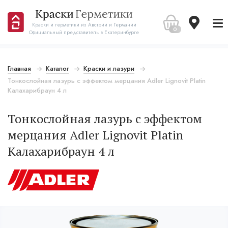
Краски и герметики из Австрии и Германии
0
Официальный представитель в Екатеринбурге
Главная
Каталог
Краски и лазури
Тонкослойная лазурь с эффектом мерцания Adler Lignovit Platin
Калахарибраун 4 л
Тонкослойная лазурь с эффектом
мерцания Adler Lignovit Platin
Калахарибраун 4 л