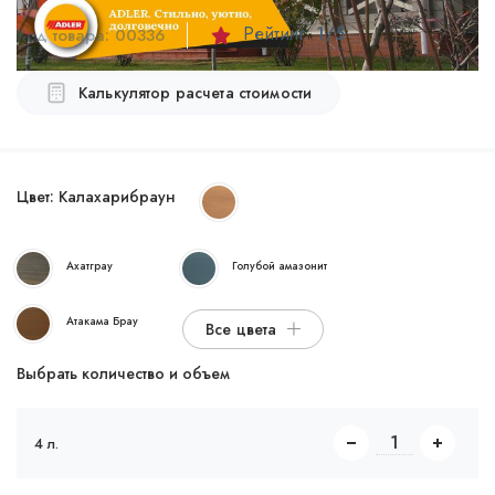
Рейтинг:
1
/5
Код товара:
00336
Калькулятор расчета стоимости
Цвет:
Калахарибраун
Ахатграу
Голубой амазонит
Атакама Брау
Все цвета
Выбрать количество и объем
4 л.